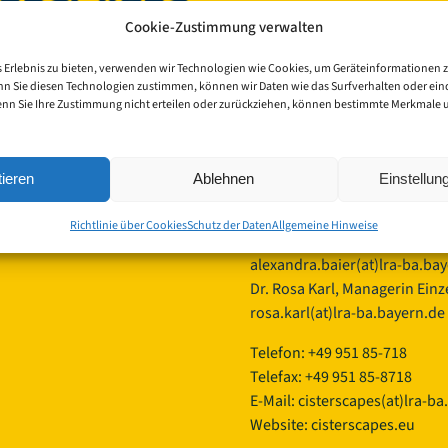
Cookie-Zustimmung verwalten
Landkreis Bamberg
Europäisches Kulturerbe-Sieg
 Erlebnis zu bieten, verwenden wir Technologien wie Cookies, um Geräteinformationen 
Ludwigstraße 23
nn Sie diesen Technologien zustimmen, können wir Daten wie das Surfverhalten oder eind
96052 Bamberg
 2026 | Cisterscapes
enn Sie Ihre Zustimmung nicht erteilen oder zurückziehen, können bestimmte Merkmale
 vorbehalten
Germany
en ohne Gewähr.
Ansprechpartnerinnen TEAM 
ieren
Ablehnen
Einstellu
Bamberg:
Mag.phil. Alexandra Baier, tr
Richtlinie über Cookies
Schutz der Daten
Allgemeine Hinweise
das Europäisches Kulturerbe-S
alexandra.baier(at)lra-ba.ba
Dr. Rosa Karl, Managerin Einze
rosa.karl(at)lra-ba.bayern.de
Telefon: +49 951 85-718
Telefax: +49 951 85-8718
E-Mail:
cisterscapes(at)lra-ba
Website: cisterscapes.eu