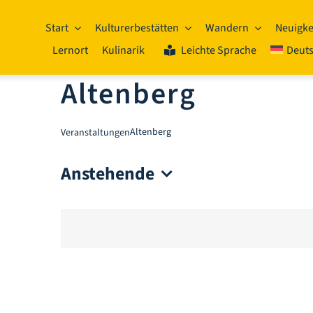
Zum
Inhalt
Start
Kulturerbestätten
Wandern
Neuigke
springen
Lernort
Kulinarik
Leichte Sprache
Deut
Altenberg
Altenberg
Veranstaltungen
Anstehende
Datum
wählen.