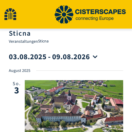
Zum
Inhalt
Navigation
springen
Sticna
umschalten
Start
Sticna
Veranstaltungen
03.08.2025
 - 
09.08.2026
Kulturerbestätten
Datum
wählen.
August 2025
Wandern
So.
3
Neuigkeiten
Veranstaltungen