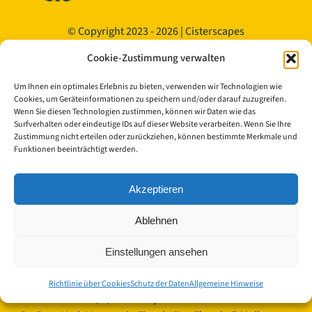
© Copyright 2023 - 2026 | Cisterscapes
Alle Rechte vorbehalten
Cookie-Zustimmung verwalten
und alle Angaben ohne Gewähr.
Um Ihnen ein optimales Erlebnis zu bieten, verwenden wir Technologien wie
Kontakt:
Cookies, um Geräteinformationen zu speichern und/oder darauf zuzugreifen.
Wenn Sie diesen Technologien zustimmen, können wir Daten wie das
Surfverhalten oder eindeutige IDs auf dieser Website verarbeiten. Wenn Sie Ihre
Landkreis Bamberg
Zustimmung nicht erteilen oder zurückziehen, können bestimmte Merkmale und
Funktionen beeinträchtigt werden.
Europäisches Kulturerbe-Siegel/Cisterscapes
Ludwigstraße 23
96052 Bamberg
Akzeptieren
Germany
Ablehnen
Ansprechpartnerinnen TEAM Cisterscapes/Landkreis
Bamberg:
Einstellungen ansehen
Mag.phil. Alexandra Baier, transnationale Koordination
für das Europäisches Kulturerbe-Siegel, E-Mail:
Richtlinie über Cookies
Schutz der Daten
Allgemeine Hinweise
alexandra.baier(at)lra-ba.bayern.de