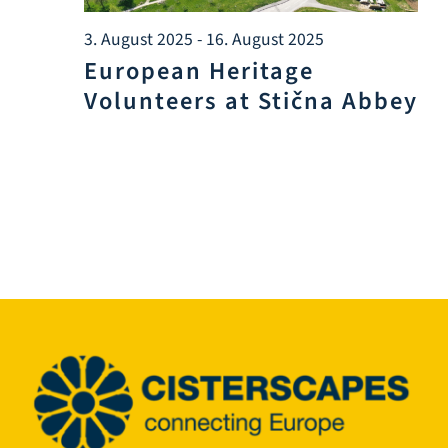
Infozentrum
3. August 2025
-
16. August 2025
European Heritage
Downloads
Volunteers at Stična Abbey
Lernort
Kulinarik
Leichte Sprache
Deutsch