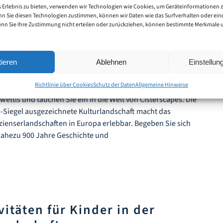
 Erlebnis zu bieten, verwenden wir Technologien wie Cookies, um Geräteinformationen 
nn Sie diesen Technologien zustimmen, können wir Daten wie das Surfverhalten oder eind
m neuen Cisterscapes
enn Sie Ihre Zustimmung nicht erteilen oder zurückziehen, können bestimmte Merkmale
 Zwettl
ieren
Ablehnen
Einstellu
latz 3, Zwettl, Niederösterreich, Österreich
Richtlinie über Cookies
Schutz der Daten
Allgemeine Hinweise
9.00 Uhr mit Stadtarchivarin Elisabeth Moll die
wettls und tauchen Sie ein in die Welt von Cisterscapes. Die
-Siegel ausgezeichnete Kulturlandschaft macht das
zienserlandschaften in Europa erlebbar. Begeben Sie sich
nahezu 900 Jahre Geschichte und
vitäten für Kinder in der