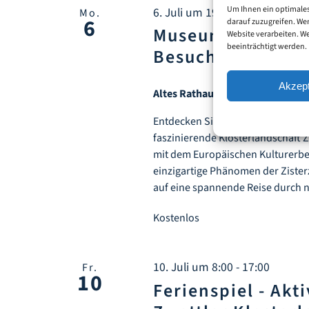
Um Ihnen ein optimales
6. Juli um 19:00
-
20:00
Mo.
6
darauf zuzugreifen. We
Museumsmontag i
Website verarbeiten. W
beeinträchtigt werden.
Besucherzentrum
Akzept
Altes Rathaus Zwettl
Sparkassenp
Entdecken Sie am 6. Juli 2026 ab 1
faszinierende Klosterlandschaft Z
mit dem Europäischen Kulturerbe
einzigartige Phänomen der Zister
auf eine spannende Reise durch 
Kostenlos
10. Juli um 8:00
-
17:00
Fr.
10
Ferienspiel - Akti