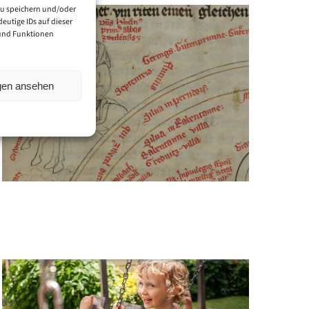
zu speichern und/oder
eutige IDs auf dieser
 und Funktionen
ngen ansehen