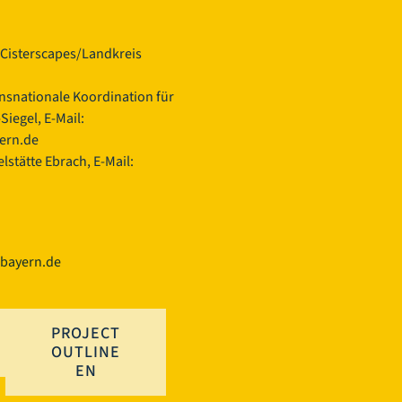
Cisterscapes/Landkreis
ansnationale Koordination für
iegel, E-Mail:
yern.de
lstätte Ebrach, E-Mail:
.bayern.de
PROJECT
OUTLINE
EN