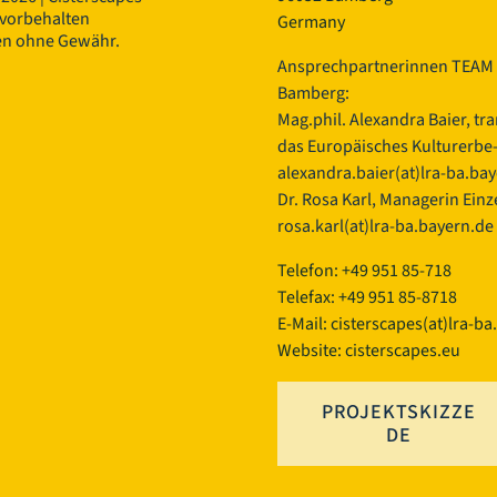
 vorbehalten
Germany
en ohne Gewähr.
Ansprechpartnerinnen TEAM 
Bamberg:
Mag.phil. Alexandra Baier, tr
das Europäisches Kulturerbe-S
alexandra.baier(at)lra-ba.ba
Dr. Rosa Karl, Managerin Einze
rosa.karl(at)lra-ba.bayern.de
Telefon: +49 951 85-718
Telefax: +49 951 85-8718
E-Mail:
cisterscapes(at)lra-ba
Website: cisterscapes.eu
PROJEKTSKIZZE
DE