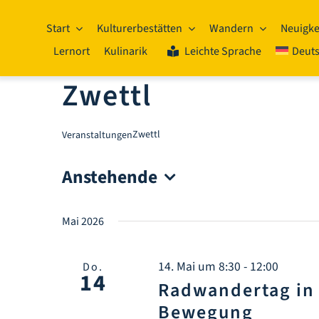
Zum
Inhalt
Start
Kulturerbestätten
Wandern
Neuigke
springen
Lernort
Kulinarik
Leichte Sprache
Deut
Zwettl
Zwettl
Veranstaltungen
Anstehende
Datum
wählen.
Mai 2026
14. Mai um 8:30
-
12:00
Do.
14
Radwandertag in 
Bewegung