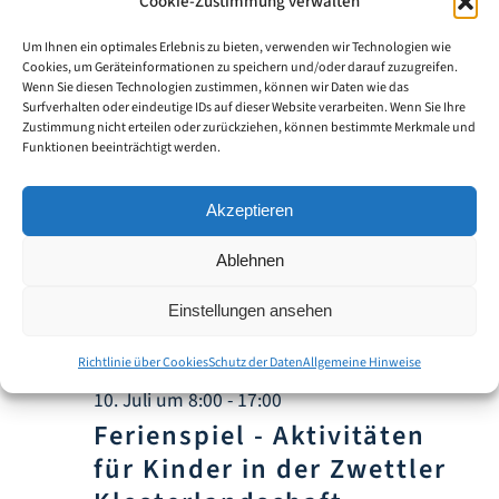
Cookie-Zustimmung verwalten
Altes Rathaus Zwettl
Sparkassenplatz 3, Zwettl,
Um Ihnen ein optimales Erlebnis zu bieten, verwenden wir Technologien wie
Cookies, um Geräteinformationen zu speichern und/oder darauf zuzugreifen.
Niederösterreich, Österreich
Wenn Sie diesen Technologien zustimmen, können wir Daten wie das
Surfverhalten oder eindeutige IDs auf dieser Website verarbeiten. Wenn Sie Ihre
Kostenlos
Zustimmung nicht erteilen oder zurückziehen, können bestimmte Merkmale und
Funktionen beeinträchtigt werden.
Fr.
10
Akzeptieren
Ablehnen
Einstellungen ansehen
Richtlinie über Cookies
Schutz der Daten
Allgemeine Hinweise
10. Juli um 8:00
-
17:00
Ferienspiel - Aktivitäten
für Kinder in der Zwettler