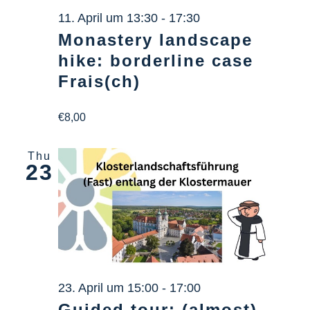
Info Center
11. April um 13:30
-
17:30
Monastery landscape
Downloads
hike: borderline case
Frais(ch)
Place of learning
€8,00
Culinary
Thu
23
Easy language
English
23. April um 15:00
-
17:00
Guided tour: (almost)