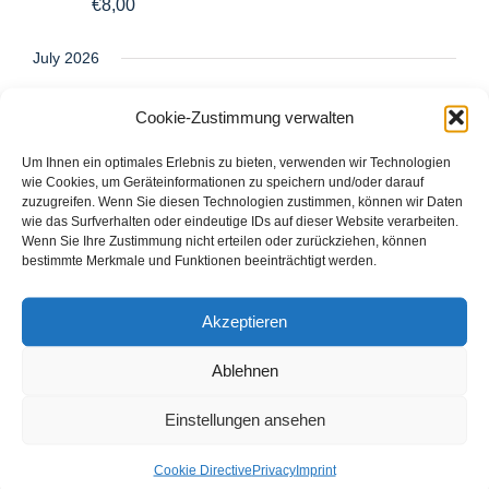
€8,00
July 2026
Wed
Cookie-Zustimmung verwalten
8
Um Ihnen ein optimales Erlebnis zu bieten, verwenden wir Technologien
wie Cookies, um Geräteinformationen zu speichern und/oder darauf
zuzugreifen. Wenn Sie diesen Technologien zustimmen, können wir Daten
wie das Surfverhalten oder eindeutige IDs auf dieser Website verarbeiten.
Wenn Sie Ihre Zustimmung nicht erteilen oder zurückziehen, können
bestimmte Merkmale und Funktionen beeinträchtigt werden.
8. July um 16:00
-
17:30
Akzeptieren
Monastery landscape
Ablehnen
tour: Baroque monastery
garden
Einstellungen ansehen
€5,00
Cookie Directive
Privacy
Imprint