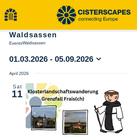
Skip
to
Toggle
content
Waldsassen
Navigation
Home
Waldsassen
Events
01.03.2026
 - 
05.09.2026
Cultural Heritage Sites
Select
April 2026
date.
Hiking
Sat
11
News
Events