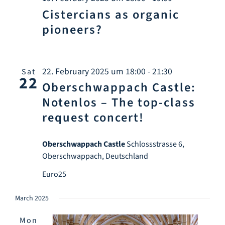
Info Center
Cistercians as organic
pioneers?
Downloads
22. February 2025 um 18:00
-
21:30
Place of learning
Sat
22
Oberschwappach Castle:
Notenlos – The top-class
Culinary
request concert!
Easy language
Oberschwappach Castle
Schlossstrasse 6,
Oberschwappach, Deutschland
English
Euro25
March 2025
Mon