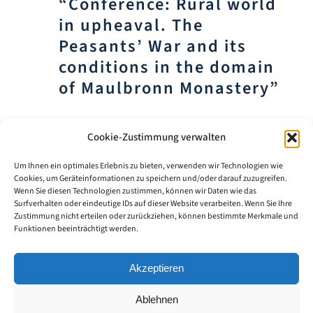
“Conference: Rural world
in upheaval. The
Peasants’ War and its
conditions in the domain
of Maulbronn Monastery”
Town Hall, Klosterhof 6, 75433 Maulbronn
Cookie-Zustimmung verwalten
Klosterhof 6, Maulbronn, Deutschland
Um Ihnen ein optimales Erlebnis zu bieten, verwenden wir Technologien wie
Cookies, um Geräteinformationen zu speichern und/oder darauf zuzugreifen.
Sat
12
Wenn Sie diesen Technologien zustimmen, können wir Daten wie das
Surfverhalten oder eindeutige IDs auf dieser Website verarbeiten. Wenn Sie Ihre
Zustimmung nicht erteilen oder zurückziehen, können bestimmte Merkmale und
Funktionen beeinträchtigt werden.
Akzeptieren
Ablehnen