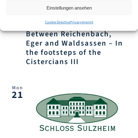
Einstellungen ansehen
12. April 2025 um 13:30
-
17:30
Monastery landscape hike:
Cookie Directive
Privacy
Imprint
Between Reichenbach,
Eger and Waldsassen – In
the footsteps of the
Cistercians III
Mon
21