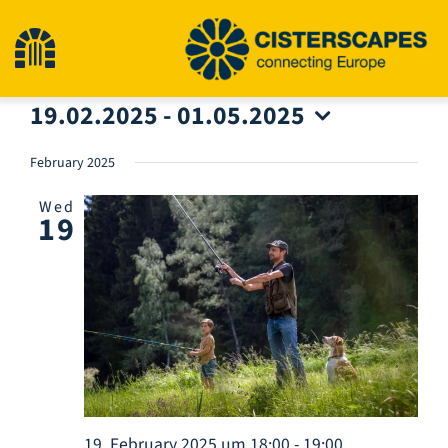
Skip
to
Toggle
content
19.02.2025
 - 
01.05.2025
Navigation
Home
Select
date.
February 2025
Cultural Heritage Sites
Wed
19
Hiking
News
Events
19. February 2025 um 18:00
-
19:00