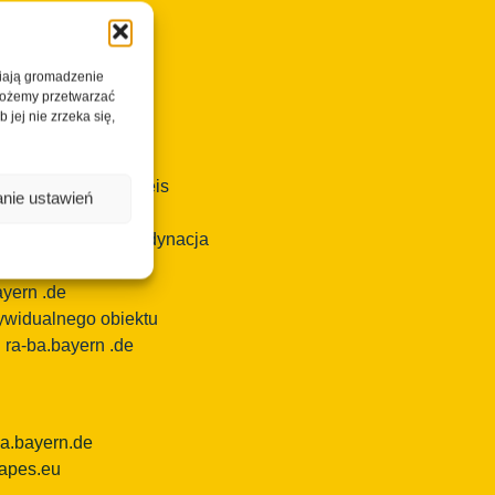
isterscapes
wiają gromadzenie
 możemy przetwarzać
 jej nie zrzeka się,
sterscapes/Landkreis
nie ustawień
 transnarodowa koordynacja
kiego, e-mail:
ayern
.de
dywidualnego obiektu
l ra-ba.bayern .de
ba.bayern.de
capes.eu