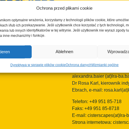
Ochrona przed plikami cookie
Okręg Bamberg
European Heritage Label/C
nikom optymalne wrażenia, korzystamy z technologii plików cookie, które umożli
Ludwigstrasse 23
ikach i/lub ich przekazywanie. Jeśli użytkownik chce korzystać z tych technologii,
96052 Bamberg
 2026 | Cisterscapes
nia lub innych identyfikatorów w tej witrynie. Jeśli użytkownik nie wyrazi zgody lub
a inne mechanizmy i funkcje.
wa zastrzeżone
Niemcy
acje bez gwarancji.
Osoby kontaktowe TEAM Ci
ieren
Ablehnen
Wprowadza
Bamberg:
Mag.phil. Alexandra Baier,
Dyrektywa w sprawie plików cookie
Ochrona danych
Wzmianki ogólne
Znaku Dziedzictwa Europejs
alexandra.baier
(at)lra-ba.b
Dr Rosa Karl, kierownik in
Ebrach, e-mail: rosa.karl(at)
Telefon: +49 951 85-718
Faks: +49 951 85-8718
E-mail:
cisterscapes(at)lra-
Strona internetowa: cisters