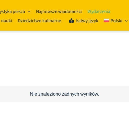
ystyka piesza
Najnowsze wiadomości
Wydarzenia
 nauki
Dziedzictwo kulinarne
Łatwy język
Polski
Nie znaleziono żadnych wyników.
Powiadomienie