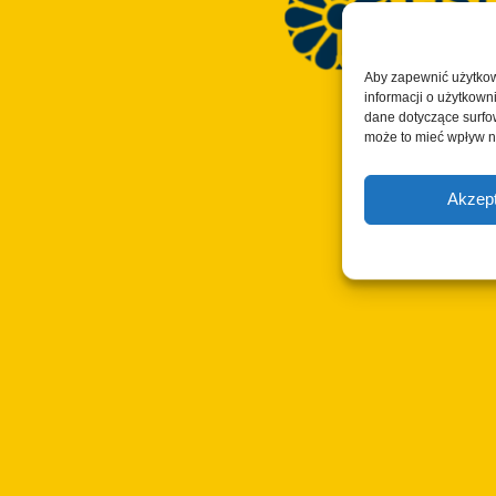
Aby zapewnić użytkow
informacji o użytkown
© Copyright 2023 -
dane dotyczące surfowa
może to mieć wpływ n
Wszelkie pra
i wszystkie inform
Akzept