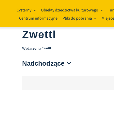
Przejdź
do
Cysterny
Obiekty dziedzictwa kulturowego
Tur
treści
Centrum informacyjne
Pliki do pobrania
Miejsce
Zwettl
Zwettl
Wydarzenia
Nadchodzące
Wybierz
datę.