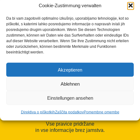
(desno) sta pripravljena na start
Cookie-Zustimmung verwalten
Fotograf: mesto Maulbronn, Besedilo: Frauke Schütz,
mesto Maulbronn
Da bi vam zagotovili optimalno izkušnjo, uporabljamo tehnologije, kot so
piškotki, s katerimi lahko posredujemo informacije o napravah in/ali jih
posredujemo drugim uporabnikom. Wenn Sie diesen Technologien
zustimmen, können wir Daten wie das Surfverhalten oder eindeutige IDs
auf dieser Website verarbeiten. Wenn Sie Ihre Zustimmung nicht erteilen
oder zurückziehen, können bestimmte Merkmale und Funktionen
beeinträchtigt werden.
Akzeptieren
Ablehnen
Einstellungen ansehen
Direktiva o piškotkih
Zaščita podatkov
Pomembne omembe
© Avtorske pravice 2023 - 2026 | Cisterscapes
Vse pravice pridržane
in vse informacije brez jamstva.