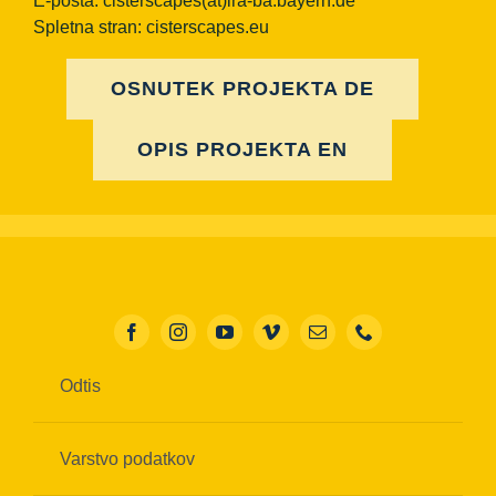
E-pošta:
cisterscapes(at)lra-ba.bayern.de
Spletna stran: cisterscapes.eu
OSNUTEK PROJEKTA DE
OPIS PROJEKTA EN
Odtis
Varstvo podatkov