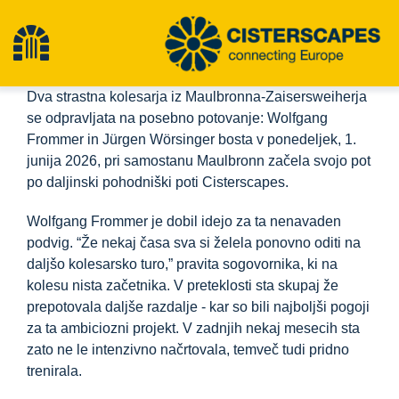
Preskoči
na
Preklopna
vsebino
Dva strastna kolesarja iz Maulbronna-Zaisersweiherja
navigacija
Cisterscapes
se odpravljata na posebno potovanje: Wolfgang
Frommer in Jürgen Wörsinger bosta v ponedeljek, 1.
junija 2026, pri samostanu Maulbronn začela svojo pot
Območja kulturne dediščine
po daljinski pohodniški poti Cisterscapes.
Wolfgang Frommer je dobil idejo za ta nenavaden
Pohodništvo
podvig. “Že nekaj časa sva si želela ponovno oditi na
daljšo kolesarsko turo,” pravita sogovornika, ki na
kolesu nista začetnika. V preteklosti sta skupaj že
Najnovejše novice
prepotovala daljše razdalje - kar so bili najboljši pogoji
za ta ambiciozni projekt. V zadnjih nekaj mesecih sta
dogodki
zato ne le intenzivno načrtovala, temveč tudi pridno
trenirala.