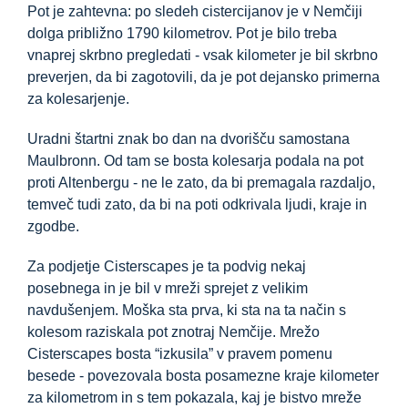
Informacijsko središče
Pot je zahtevna: po sledeh cistercijanov je v Nemčiji
dolga približno 1790 kilometrov. Pot je bilo treba
vnaprej skrbno pregledati - vsak kilometer je bil skrbno
Prenosi
preverjen, da bi zagotovili, da je pot dejansko primerna
za kolesarjenje.
Kraj učenja
Uradni štartni znak bo dan na dvorišču samostana
Maulbronn. Od tam se bosta kolesarja podala na pot
proti Altenbergu - ne le zato, da bi premagala razdaljo,
Kulinarična dediščina
temveč tudi zato, da bi na poti odkrivala ljudi, kraje in
zgodbe.
Enostaven jezik
Za podjetje Cisterscapes je ta podvig nekaj
posebnega in je bil v mreži sprejet z velikim
Slovenščina
navdušenjem. Moška sta prva, ki sta na ta način s
kolesom raziskala pot znotraj Nemčije. Mrežo
Cisterscapes bosta “izkusila” v pravem pomenu
besede - povezovala bosta posamezne kraje kilometer
za kilometrom in s tem pokazala, kaj je bistvo mreže