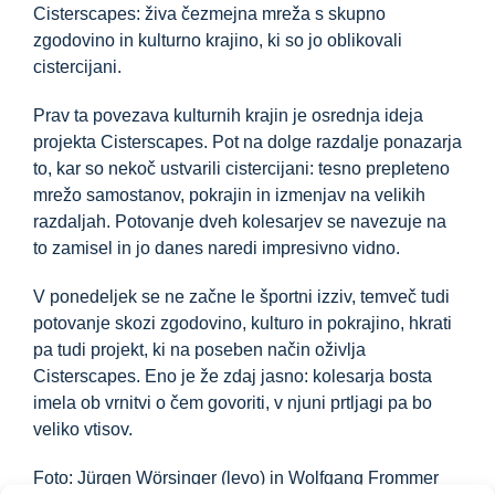
Cisterscapes: živa čezmejna mreža s skupno
zgodovino in kulturno krajino, ki so jo oblikovali
cistercijani.
Prav ta povezava kulturnih krajin je osrednja ideja
projekta Cisterscapes. Pot na dolge razdalje ponazarja
to, kar so nekoč ustvarili cistercijani: tesno prepleteno
mrežo samostanov, pokrajin in izmenjav na velikih
razdaljah. Potovanje dveh kolesarjev se navezuje na
to zamisel in jo danes naredi impresivno vidno.
V ponedeljek se ne začne le športni izziv, temveč tudi
potovanje skozi zgodovino, kulturo in pokrajino, hkrati
pa tudi projekt, ki na poseben način oživlja
Cisterscapes. Eno je že zdaj jasno: kolesarja bosta
imela ob vrnitvi o čem govoriti, v njuni prtljagi pa bo
veliko vtisov.
Foto: Jürgen Wörsinger (levo) in Wolfgang Frommer