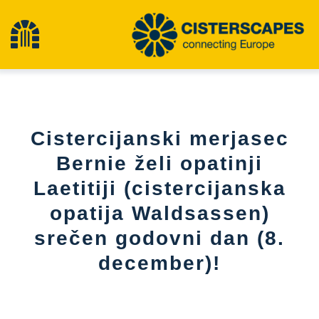
Preskoči
na
Preklopna
vsebino
navigacija
Cisterscapes
Cistercijanski merjasec
Območja kulturne dediščine
Bernie želi opatinji
Laetitiji (cistercijanska
Pohodništvo
opatija Waldsassen)
Najnovejše novice
srečen godovni dan (8.
december)!
dogodki