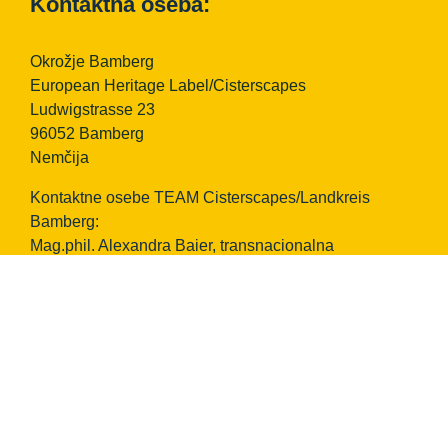
Kontaktna oseba:
Okrožje Bamberg
European Heritage Label/Cisterscapes
Ludwigstrasse 23
96052 Bamberg
Nemčija
Kontaktne osebe TEAM Cisterscapes/Landkreis
Bamberg:
Mag.phil. Alexandra Baier, transnacionalna
koordinacija za znak evropske dediščine, e-pošta:
alexandra.baier(at)lra-ba.bayern.de
Dr. Rosa Karl, vodja posameznega območja Ebrach,
e-pošta:
rosa.karl(at)lra-ba.bayern.de
Telefon: +49 951 85-718
Faks: +49 951 85-8718
E-pošta:
cisterscapes(at)lra-ba.bayern.de