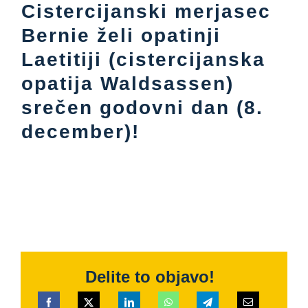
Cistercijanski merjasec
Bernie želi opatinji
Laetitiji (cistercijanska
opatija Waldsassen)
srečen godovni dan (8.
december)!
Delite to objavo!