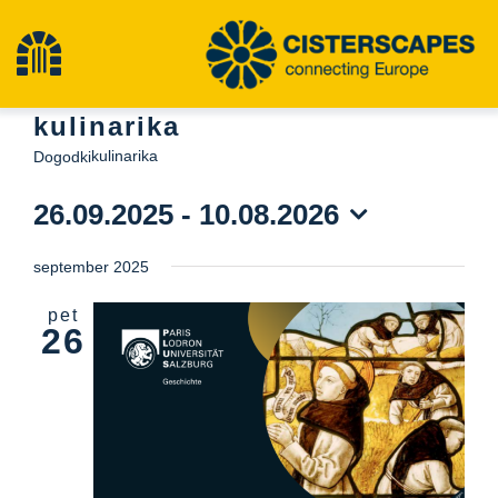
Preskoči
na
Preklopna
vsebino
kulinarika
navigacija
Cisterscapes
kulinarika
Dogodki
26.09.2025
 - 
10.08.2026
Območja kulturne dediščine
Izberite
september 2025
datum.
Pohodništvo
pet
26
Najnovejše novice
dogodki