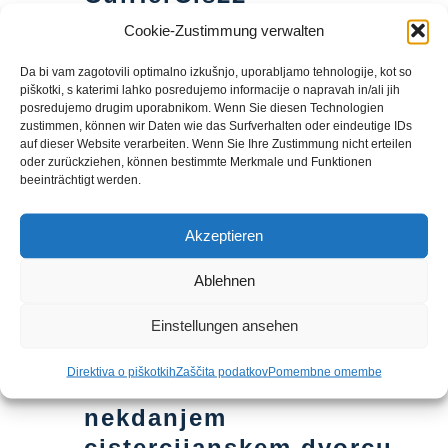
Cookie-Zustimmung verwalten
april 2026
Da bi vam zagotovili optimalno izkušnjo, uporabljamo tehnologije, kot so
piškotki, s katerimi lahko posredujemo informacije o napravah in/ali jih
posredujemo drugim uporabnikom. Wenn Sie diesen Technologien
6. aprila um 11:30
-
15:30
pon
zustimmen, können wir Daten wie das Surfverhalten oder eindeutige IDs
6
Velikonočni bife v
auf dieser Website verarbeiten. Wenn Sie Ihre Zustimmung nicht erteilen
oder zurückziehen, können bestimmte Merkmale und Funktionen
nekdanjem
beeinträchtigt werden.
cistercijanskem dvorcu
na gradu Sulzheim
Akzeptieren
Ablehnen
maj 2026
Einstellungen ansehen
25. maja um 11:30
-
15:30
pon
25
Direktiva o piškotkih
Zaščita podatkov
Pomembne omembe
Svetoletni bife v
nekdanjem
cistercijanskem dvorcu