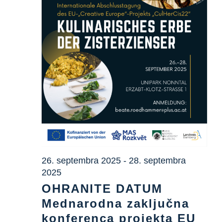
Informacijsko središče
Prenosi
Kraj učenja
Kulinarična dediščina
Enostaven jezik
26. septembra 2025
-
28. septembra
Slovenščina
2025
OHRANITE DATUM
Mednarodna zaključna
konferenca projekta EU