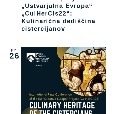
„Ustvarjalna Evropa“
„CulHerCis22“:
Kulinarična dediščina
cistercijanov
pet
26