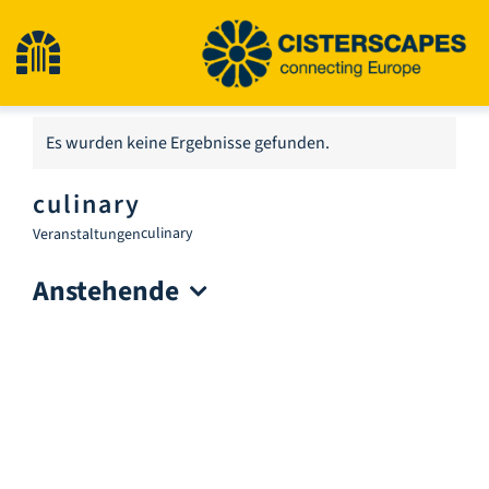
Zum
Inhalt
Navigation
springen
umschalten
Start
Es wurden keine Ergebnisse gefunden.
Hinweis
culinary
Kulturerbestätten
culinary
Veranstaltungen
Anstehende
Wandern
Datum
wählen.
Neuigkeiten
Veranstaltungen