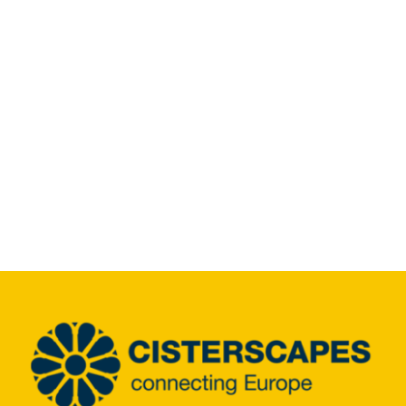
Infozentrum
Downloads
Lernort
Kulinarik
Leichte Sprache
Deutsch