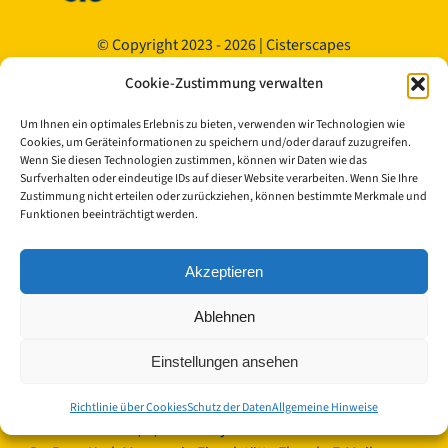
© Copyright 2023 - 2026 | Cisterscapes
Alle Rechte vorbehalten
Cookie-Zustimmung verwalten
und alle Angaben ohne Gewähr.
Um Ihnen ein optimales Erlebnis zu bieten, verwenden wir Technologien wie
Kontakt:
Cookies, um Geräteinformationen zu speichern und/oder darauf zuzugreifen.
Wenn Sie diesen Technologien zustimmen, können wir Daten wie das
Surfverhalten oder eindeutige IDs auf dieser Website verarbeiten. Wenn Sie Ihre
Landkreis Bamberg
Zustimmung nicht erteilen oder zurückziehen, können bestimmte Merkmale und
Funktionen beeinträchtigt werden.
Europäisches Kulturerbe-Siegel/Cisterscapes
Ludwigstraße 23
96052 Bamberg
Akzeptieren
Germany
Ablehnen
Ansprechpartnerinnen TEAM Cisterscapes/Landkreis
Bamberg:
Einstellungen ansehen
Mag.phil. Alexandra Baier, transnationale Koordination
für das Europäisches Kulturerbe-Siegel, E-Mail:
Richtlinie über Cookies
Schutz der Daten
Allgemeine Hinweise
alexandra.baier(at)lra-ba.bayern.de