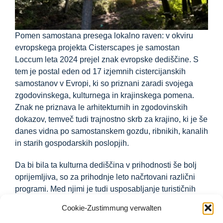
Pomen samostana presega lokalno raven: v okviru
evropskega projekta Cisterscapes je samostan
Loccum leta 2024 prejel znak evropske dediščine. S
tem je postal eden od 17 izjemnih cistercijanskih
samostanov v Evropi, ki so priznani zaradi svojega
zgodovinskega, kulturnega in krajinskega pomena.
Znak ne priznava le arhitekturnih in zgodovinskih
dokazov, temveč tudi trajnostno skrb za krajino, ki je še
danes vidna po samostanskem gozdu, ribnikih, kanalih
in starih gospodarskih poslopjih.
Da bi bila ta kulturna dediščina v prihodnosti še bolj
oprijemljiva, so za prihodnje leto načrtovani različni
programi. Med njimi je tudi usposabljanje turističnih
vodnikov, ki bodo zainteresiranim predstavili krajinsko
Cookie-Zustimmung verwalten
pot malih samostanov. Na ta način se bo dediščina ne