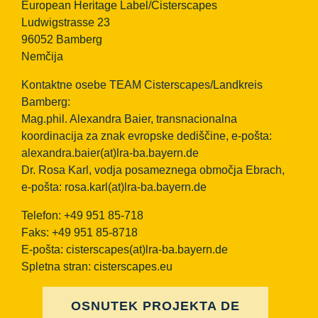
European Heritage Label/Cisterscapes
Ludwigstrasse 23
96052 Bamberg
Nemčija
Kontaktne osebe TEAM Cisterscapes/Landkreis
Bamberg:
Mag.phil. Alexandra Baier, transnacionalna
koordinacija za znak evropske dediščine, e-pošta:
alexandra.baier(at)lra-ba.bayern.de
Dr. Rosa Karl, vodja posameznega območja Ebrach,
e-pošta:
rosa.karl(at)lra-ba.bayern.de
Telefon: +49 951 85-718
Faks: +49 951 85-8718
E-pošta:
cisterscapes(at)lra-ba.bayern.de
Spletna stran: cisterscapes.eu
OSNUTEK PROJEKTA DE