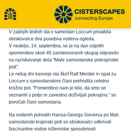
Preskoči
na
Preklopna
vsebino
V zadnjih tednih sta v samostan Loccum privabila
navigacija
Cisterscapes
obiskovalce dva posebna vodena ogleda.
V nedeljo, 14. septembra, se je na dan odprtih
spomenikov okoli 40 zainteresiranih skupaj odpravilo
Območja kulturne dediščine
na raziskovanje dela “Male samostanske pokrajinske
poti”.
Le nekaj dni kasneje sta škof Ralf Meister in opat zu
Pohodništvo
Loccum s samostanskimi člani prehodila celotno
krožno pot. “Pomembno nam je bilo, da smo se
Najnovejše novice
seznanili s potjo in zavestno doživljali pokrajino,” so
poročali člani samostana.
dogodki
Na vodenih pohodih Hansa-Georga Sieversa po Mali
samostanski krajinski poti so obiskovalci odkrivali
fascinantne vodne inženirske sposobnosti