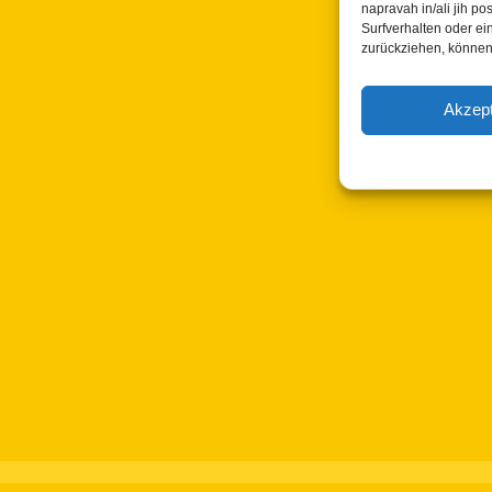
napravah in/ali jih 
Surfverhalten oder ei
zurückziehen, können
Akzept