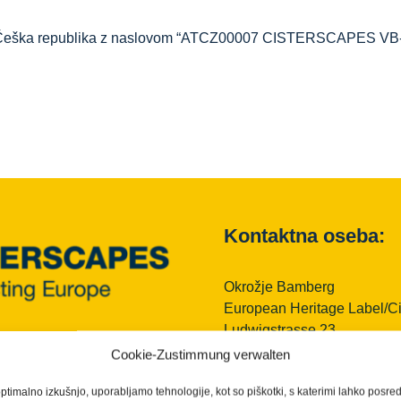
strija-Češka republika z naslovom “ATCZ00007 CISTERSCAPES V
Kontaktna oseba:
Okrožje Bamberg
European Heritage Label/C
Ludwigstrasse 23
96052 Bamberg
3 - 2026 | Cisterscapes
Cookie-Zustimmung verwalten
e pridržane
Nemčija
ije brez jamstva.
ptimalno izkušnjo, uporabljamo tehnologije, kot so piškotki, s katerimi lahko posre