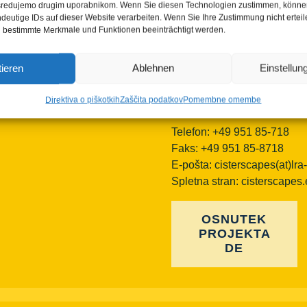
Kontaktne osebe TEAM Cist
posredujemo drugim uporabnikom. Wenn Sie diesen Technologien zustimmen, könne
ndeutige IDs auf dieser Website verarbeiten. Wenn Sie Ihre Zustimmung nicht ertei
Bamberg:
 bestimmte Merkmale und Funktionen beeinträchtigt werden.
Mag.phil. Alexandra Baier, 
koordinacija za znak evrops
ieren
Ablehnen
Einstellu
alexandra.baier(at)lra-ba.b
Dr. Rosa Karl, vodja posam
Direktiva o piškotkih
Zaščita podatkov
Pomembne omembe
pošta:
rosa.karl(at)lra-ba.b
Telefon: +49 951 85-718
Faks: +49 951 85-8718
E-pošta:
cisterscapes(at)lra
Spletna stran: cisterscapes
OSNUTEK
PROJEKTA
DE