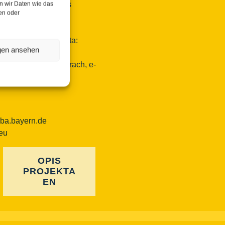
erscapes/Landkreis
n wir Daten wie das
len oder
transnacionalna
ke dediščine, e-pošta:
ngen ansehen
ayern.de
eznega območja Ebrach, e-
ayern.de
-ba.bayern.de
.eu
OPIS
PROJEKTA
EN