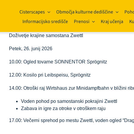
Preskoči
na
Cisterscapes
Območja kulturne dediščine
Poho
vsebino
Informacijsko središče
Prenosi
Kraj učenja
Ku
Doživetje krajine samostana Zwettl
Petek, 26. junij 2026
10.00: Ogled tovarne SONNENTOR Sprögnitz
12.00: Kosilo pri Leibspeisu, Sprögnitz
14.00: Otroški raj Wirtshaus zur Minidampfbahn v bližini rib
Voden pohod po samostanski pokrajini Zwettl
Zabava in igre za otroke v otroškem raju
17.00: Večerni sprehod po mestu Zwettl, voden ogled “Drag