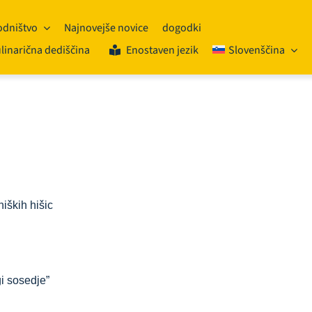
dništvo
Najnovejše novice
dogodki
linarična dediščina
Enostaven jezik
Slovenščina
niških hišic
i sosedje”