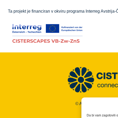
Ta projekt je financiran v okviru programa Interreg Av
© Avtorske pravice 202
Vse pravic
in vse informac
Da bi vam zagotovili o