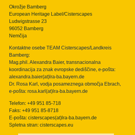
Okrožje Bamberg
European Heritage Label/Cisterscapes
Ludwigstrasse 23
96052 Bamberg
Nemčija
Kontaktne osebe TEAM Cisterscapes/Landkreis
Bamberg:
Mag.phil. Alexandra Baier, transnacionalna
koordinacija za znak evropske dediščine, e-pošta:
alexandra.baier(at)lra-ba.bayern.de
Dr. Rosa Karl, vodja posameznega območja Ebrach,
e-pošta:
rosa.karl(at)lra-ba.bayern.de
Telefon: +49 951 85-718
Faks: +49 951 85-8718
E-pošta:
cisterscapes(at)lra-ba.bayern.de
Spletna stran: cisterscapes.eu