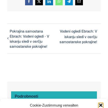
Facebook
X
LinkedIn
WhatsApp
Telegram
E-
pošta
Pokrajina samostana
Vodeni ogledi Ebrach: V
Ebrach: Vodeni ogledi - V
iskanju sledi v osrčju
iskanju sledi v osrčju
samostanske pokrajine!
samostanske pokrajine!
Podrobnosti
Cookie-Zustimmung verwalten