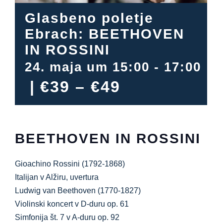
Informacijsko središče
Glasbeno poletje
Ebrach: BEETHOVEN
Prenosi
IN ROSSINI
24. maja um 15:00
-
17:00
Kraj učenja
|
€39 – €49
Kulinarična dediščina
Enostaven jezik
BEETHOVEN IN ROSSINI
Gioachino Rossini (1792-1868)
Slovenščina
Italijan v Alžiru, uvertura
Ludwig van Beethoven (1770-1827)
Violinski koncert v D-duru op. 61
Simfonija št. 7 v A-duru op. 92