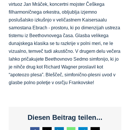
virtuoz Jan Mráček, koncertni mojster Češkega
filharmoničnega orkestra, obljublja izjemno
poslušalsko izkušnjo v veličastnem Kaisersaalu
samostana Ebrach - prostoru, ki po dimenzijah ustreza
tistemu iz Beethovnovega časa. Glasba velikega
dunajskega klasika se tu razkrije v polni meri, ne le
vizualno, temveč tudi akustično. V drugem delu večera
lahko pričakujete Beethovnovo Sedmo simfonijo, ki jo
je nihče drug kot Richard Wagner proslavil kot
“apoteozo plesa”. Bleščeč, simfonično-plesni uvod v
glasbe polno poletje v osrčju Frankovske!
Diesen Beitrag teilen...