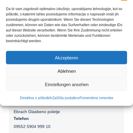
Datum:
24. maja
Da bi vam zagotovili optimalno izkušnjo, uporabljamo tehnologije, kot so
piškotki, s katerimi lahko posredujemo informacije o napravah in/ali jih
Čas:
posredujemo drugim uporabnikom. Wenn Sie diesen Technologien
15:00 - 17:00
zustimmen, können wir Daten wie das Surfverhalten oder eindeutige IDs
auf dieser Website verarbeiten. Wenn Sie Ihre Zustimmung nicht erteilen
Cena:
oder zurückziehen, können bestimmte Merkmale und Funktionen
€39 – €49
beeinträchtigt werden.
Kategorije Dogodek:
cisterscapes
,
Ebrach
,
Koncert
,
partner
Akzeptieren
Spletna stran:
Ablehnen
https://www.ebracher-musiksommer.de/konzerte
Einstellungen ansehen
Organizator
Direktiva o piškotkih
Zaščita podatkov
Pomembne omembe
Ebrach Glasbeno poletje
Telefon
09552 5904 999 10