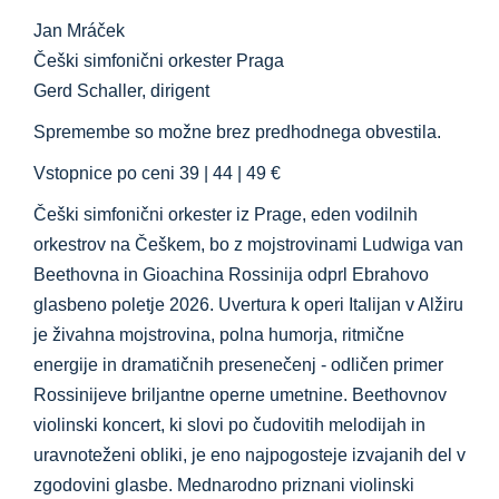
Jan Mráček
Češki simfonični orkester Praga
Gerd Schaller, dirigent
Spremembe so možne brez predhodnega obvestila.
Vstopnice po ceni 39 | 44 | 49 €
Češki simfonični orkester iz Prage, eden vodilnih
orkestrov na Češkem, bo z mojstrovinami Ludwiga van
Beethovna in Gioachina Rossinija odprl Ebrahovo
glasbeno poletje 2026. Uvertura k operi Italijan v Alžiru
je živahna mojstrovina, polna humorja, ritmične
energije in dramatičnih presenečenj - odličen primer
Rossinijeve briljantne operne umetnine. Beethovnov
violinski koncert, ki slovi po čudovitih melodijah in
uravnoteženi obliki, je eno najpogosteje izvajanih del v
zgodovini glasbe. Mednarodno priznani violinski