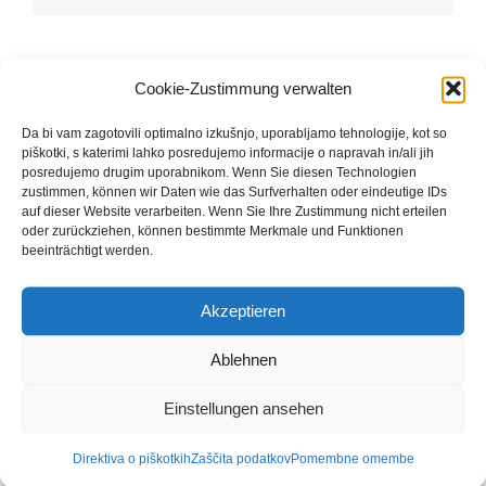
Cookie-Zustimmung verwalten
Vodeni ogledi Ebrach: V
Pohod po samostanski
iskanju sledi v osrčju
pokrajini: h križem,
Da bi vam zagotovili optimalno izkušnjo, uporabljamo tehnologije, kot so
samostanske pokrajine!
cerkvam in kapelicam - Po
piškotki, s katerimi lahko posredujemo informacije o napravah in/ali jih
sledeh cistercijanov II
posredujemo drugim uporabnikom. Wenn Sie diesen Technologien
zustimmen, können wir Daten wie das Surfverhalten oder eindeutige IDs
auf dieser Website verarbeiten. Wenn Sie Ihre Zustimmung nicht erteilen
oder zurückziehen, können bestimmte Merkmale und Funktionen
beeinträchtigt werden.
Akzeptieren
Ablehnen
Podrobnosti
Einstellungen ansehen
Začetek:
Direktiva o piškotkih
Zaščita podatkov
Pomembne omembe
11. septembra 2025 um 0:00