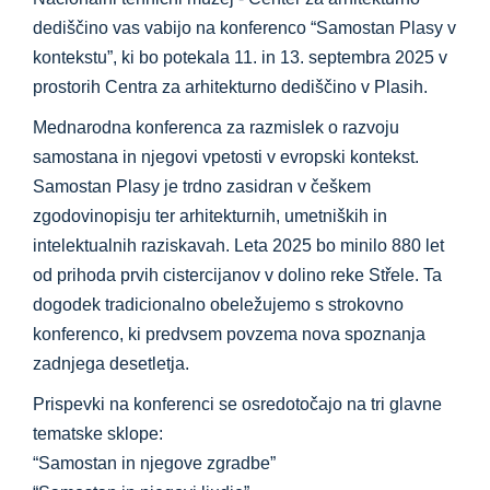
dediščino vas vabijo na konferenco “Samostan Plasy v
kontekstu”, ki bo potekala 11. in 13. septembra 2025 v
prostorih Centra za arhitekturno dediščino v Plasih.
Mednarodna konferenca za razmislek o razvoju
samostana in njegovi vpetosti v evropski kontekst.
Samostan Plasy je trdno zasidran v češkem
zgodovinopisju ter arhitekturnih, umetniških in
intelektualnih raziskavah. Leta 2025 bo minilo 880 let
od prihoda prvih cistercijanov v dolino reke Střele. Ta
dogodek tradicionalno obeležujemo s strokovno
konferenco, ki predvsem povzema nova spoznanja
zadnjega desetletja.
Prispevki na konferenci se osredotočajo na tri glavne
tematske sklope:
“Samostan in njegove zgradbe”