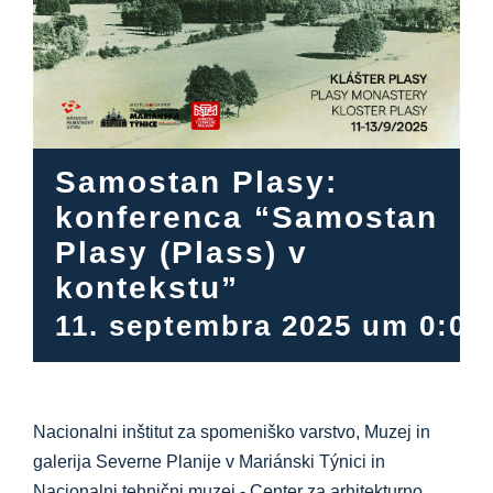
Informacijsko središče
Prenosi
Kraj učenja
Samostan Plasy:
konferenca “Samostan
Kulinarična dediščina
Plasy (Plass) v
kontekstu”
Enostaven jezik
11. septembra 2025 um 0:00
Slovenščina
Nacionalni inštitut za spomeniško varstvo, Muzej in
galerija Severne Planije v Mariánski Týnici in
Nacionalni tehnični muzej - Center za arhitekturno