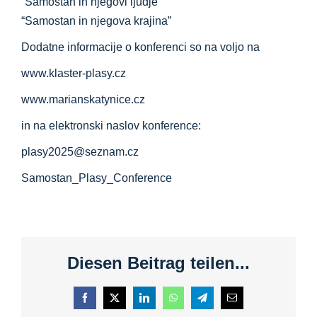
“Samostan in njegovi ljudje”
“Samostan in njegova krajina”
Dodatne informacije o konferenci so na voljo na
www.klaster-plasy.cz
www.marianskatynice.cz
in na elektronski naslov konference:
plasy2025@seznam.cz
Samostan_Plasy_Conference
Diesen Beitrag teilen...
Facebook
X
LinkedIn
WhatsApp
Telegram
E-
pošta