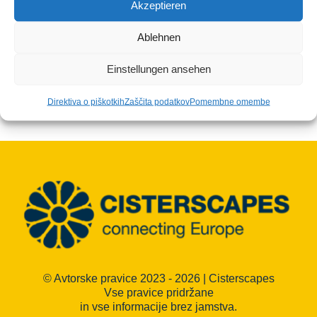
Akzeptieren
pokrajini: stolpiči - jedra
samostanske pokrajine
Ablehnen
€8,00
Einstellungen ansehen
Direktiva o piškotkih
Zaščita podatkov
Pomembne omembe
© Avtorske pravice 2023 - 2026 | Cisterscapes
Vse pravice pridržane
in vse informacije brez jamstva.