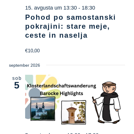
Informacijsko središče
15. avgusta um 13:30
-
18:30
Pohod po samostanski
Prenosi
pokrajini: stare meje,
ceste in naselja
Kraj učenja
€10,00
Kulinarična dediščina
september 2026
sob
Enostaven jezik
5
Slovenščina