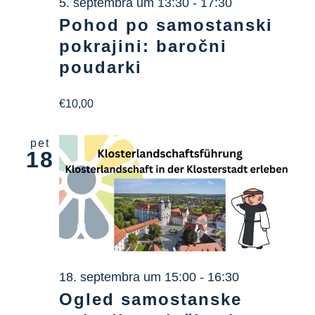
5. septembra um 13:30
-
17:30
Pohod po samostanski
pokrajini: baročni
poudarki
€10,00
pet
18
18. septembra um 15:00
-
16:30
Ogled samostanske