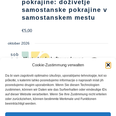
pokrajine: doživetje
samostanske pokrajine v
samostanskem mestu
€5,00
oktober 2026
sob
10
Cookie-Zustimmung verwalten
Da bi vam zagotovili optimalno izkušnjo, uporabljamo tehnologije, kot so
piškotki, s katerimi lahko posredujemo informacije o napravah in/ali jih
posredujemo drugim uporabnikom. Wenn Sie diesen Technologien
zustimmen, können wir Daten wie das Surfverhalten oder eindeutige IDs
auf dieser Website verarbeiten. Wenn Sie Ihre Zustimmung nicht erteilen
oder zurückziehen, können bestimmte Merkmale und Funktionen
10. oktobra um 13:30
-
17:30
beeinträchtigt werden.
Pohod po samostanski