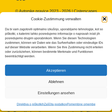
© Avtorske pravice 2023 - 2026 | Cisterscapes
Vse pravice pridržane
Cookie-Zustimmung verwalten
in vse informacije brez jamstva.
Da bi vam zagotovili optimalno izkušnjo, uporabljamo tehnologije, kot so
Kontaktna oseba:
piškotki, s katerimi lahko posredujemo informacije o napravah in/ali jih
posredujemo drugim uporabnikom. Wenn Sie diesen Technologien
zustimmen, können wir Daten wie das Surfverhalten oder eindeutige IDs
auf dieser Website verarbeiten. Wenn Sie Ihre Zustimmung nicht erteilen
Okrožje Bamberg
oder zurückziehen, können bestimmte Merkmale und Funktionen
European Heritage Label/Cisterscapes
beeinträchtigt werden.
Ludwigstrasse 23
96052 Bamberg
Akzeptieren
Nemčija
Ablehnen
Kontaktne osebe TEAM Cisterscapes/Landkreis
Bamberg:
Einstellungen ansehen
Mag.phil. Alexandra Baier, transnacionalna
koordinacija za znak evropske dediščine, e-pošta:
Direktiva o piškotkih
Zaščita podatkov
Pomembne omembe
alexandra.baier(at)lra-ba.bayern.de