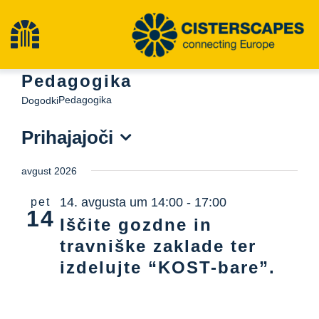
Preskoči
na
Preklopna
vsebino
Pedagogika
navigacija
Cisterscapes
Pedagogika
Dogodki
Prihajajoči
Območja kulturne dediščine
Izberite
avgust 2026
datum.
Pohodništvo
14. avgusta um 14:00
-
17:00
pet
14
Iščite gozdne in
Najnovejše novice
travniške zaklade ter
izdelujte “KOST-bare”.
dogodki