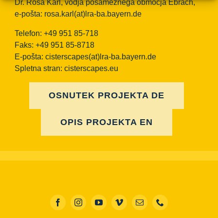
Dr. Rosa Karl, vodja posameznega območja Ebrach,
e-pošta:
rosa.karl(at)lra-ba.bayern.de
Telefon: +49 951 85-718
Faks: +49 951 85-8718
E-pošta:
cisterscapes(at)lra-ba.bayern.de
Spletna stran: cisterscapes.eu
OSNUTEK PROJEKTA DE
OPIS PROJEKTA EN