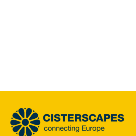
Informacijsko središče
Prenosi
Kraj učenja
Kulinarična dediščina
Enostaven jezik
Slovenščina