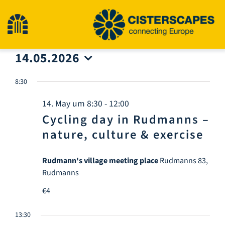
Skip
to
Toggle
content
14.05.2026
Navigation
Home
Select
date.
8:30
Cultural Heritage Sites
14. May um 8:30
-
12:00
Cycling day in Rudmanns –
Hiking
nature, culture & exercise
Rudmann's village meeting place
Rudmanns 83,
News
Rudmanns
€4
Events
13:30