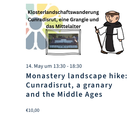
Info Center
Downloads
Place of learning
Culinary
14. May um 13:30
-
18:30
Monastery landscape hike:
Cunradisrut, a granary
Easy language
and the Middle Ages
English
€10,00