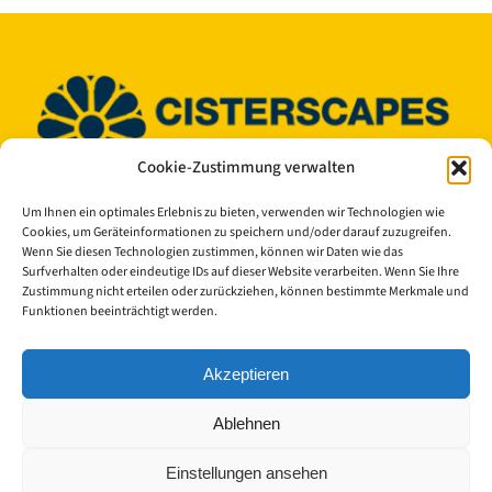
Cookie-Zustimmung verwalten
Um Ihnen ein optimales Erlebnis zu bieten, verwenden wir Technologien wie
© Copyright 2023 - 2026 | Cisterscapes
Cookies, um Geräteinformationen zu speichern und/oder darauf zuzugreifen.
All rights reserved
Wenn Sie diesen Technologien zustimmen, können wir Daten wie das
and all information without guarantee.
Surfverhalten oder eindeutige IDs auf dieser Website verarbeiten. Wenn Sie Ihre
Zustimmung nicht erteilen oder zurückziehen, können bestimmte Merkmale und
Funktionen beeinträchtigt werden.
Contact:
Akzeptieren
Bamberg district
European Heritage Label/Cisterscapes
Ablehnen
Ludwigstrasse 23
96052 Bamberg
Einstellungen ansehen