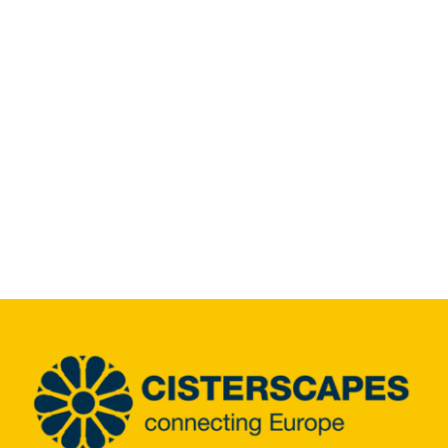
Info Center
Downloads
Place of learning
Culinary
Easy language
English