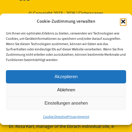
© Copyright 2023 - 2026 | Cisterscapes
All rights reserved
Cookie-Zustimmung verwalten
and all information without guarantee.
Um Ihnen ein optimales Erlebnis zu bieten, verwenden wir Technologien wie
Cookies, um Geräteinformationen zu speichern und/oder darauf zuzugreifen.
Contact:
Wenn Sie diesen Technologien zustimmen, können wir Daten wie das
Surfverhalten oder eindeutige IDs auf dieser Website verarbeiten. Wenn Sie Ihre
Zustimmung nicht erteilen oder zurückziehen, können bestimmte Merkmale und
Bamberg district
Funktionen beeinträchtigt werden.
European Heritage Label/Cisterscapes
Ludwigstrasse 23
Akzeptieren
96052 Bamberg
Germany
Ablehnen
Contact persons TEAM Cisterscapes/Landkreis Bamberg:
Einstellungen ansehen
Mag.phil. Alexandra Baier, transnational coordination for
the European Heritage Label, e-mail:
Cookie Directive
Privacy
Imprint
alexandra.baier(at)lra-ba.bayern.de
Dr. Rosa Karl, manager of the Ebrach individual site, e-