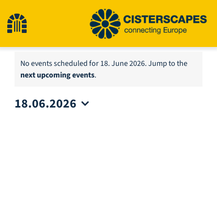
Skip
to
Toggle
content
Navigation
Home
No events scheduled for 18. June 2026. Jump to the
Notice
next upcoming events
.
Cultural Heritage Sites
18.06.2026
Select
Hiking
date.
News
Events