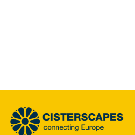
Info Center
Downloads
Place of learning
Culinary
Easy language
English