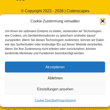
© Copyright 2023 - 2026 | Cisterscapes
All rights reserved
Cookie-Zustimmung verwalten
and all information without guarantee.
Um Ihnen ein optimales Erlebnis zu bieten, verwenden wir Technologien
Contact:
wie Cookies, um Geräteinformationen zu speichern und/oder darauf
zuzugreifen. Wenn Sie diesen Technologien zustimmen, können wir Daten
wie das Surfverhalten oder eindeutige IDs auf dieser Website verarbeiten.
Bamberg district
Wenn Sie Ihre Zustimmung nicht erteilen oder zurückziehen, können
bestimmte Merkmale und Funktionen beeinträchtigt werden.
European Heritage Label/Cisterscapes
Ludwigstrasse 23
96052 Bamberg
Akzeptieren
Germany
Ablehnen
Contact persons TEAM Cisterscapes/Landkreis
Bamberg:
Einstellungen ansehen
Mag.phil. Alexandra Baier, transnational coordination
for the European Heritage Label, e-mail:
Cookie Directive
Privacy
Imprint
alexandra.baier(at)lra-ba.bayern.de