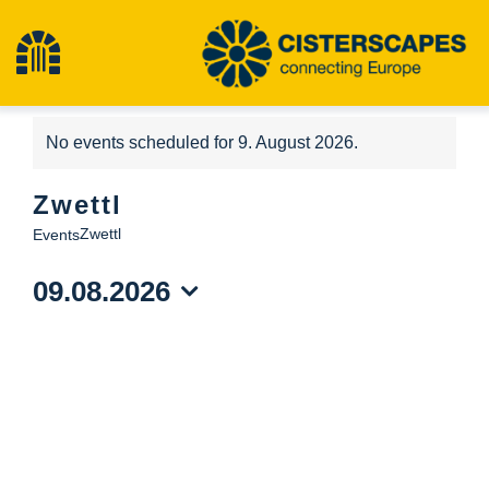
Skip
to
Toggle
content
Navigation
Home
No events scheduled for 9. August 2026.
Notice
Zwettl
Cultural Heritage Sites
Zwettl
Events
Hiking
09.08.2026
Select
date.
News
Events