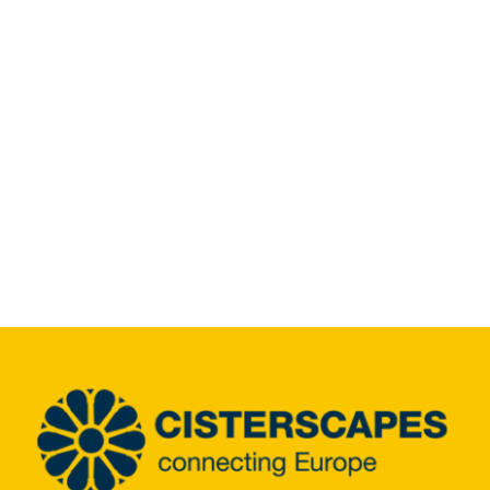
Info Center
Downloads
Place of learning
Culinary
Easy language
English