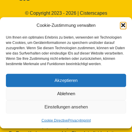
© Copyright 2023 - 2026 | Cisterscapes
All rights reserved
Cookie-Zustimmung verwalten
and all information without guarantee.
Um Ihnen ein optimales Erlebnis zu bieten, verwenden wir Technologien
Contact:
wie Cookies, um Geräteinformationen zu speichern und/oder darauf
zuzugreifen. Wenn Sie diesen Technologien zustimmen, können wir Daten
wie das Surfverhalten oder eindeutige IDs auf dieser Website verarbeiten.
Bamberg district
Wenn Sie Ihre Zustimmung nicht erteilen oder zurückziehen, können
bestimmte Merkmale und Funktionen beeinträchtigt werden.
European Heritage Label/Cisterscapes
Ludwigstrasse 23
96052 Bamberg
Akzeptieren
Germany
Ablehnen
Contact persons TEAM Cisterscapes/Landkreis
Bamberg:
Einstellungen ansehen
Mag.phil. Alexandra Baier, transnational coordination
for the European Heritage Label, e-mail:
Cookie Directive
Privacy
Imprint
alexandra.baier(at)lra-ba.bayern.de