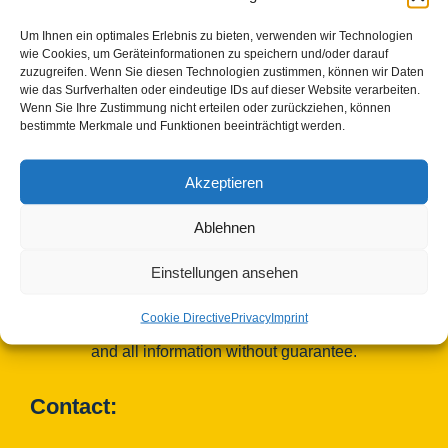
Um Ihnen ein optimales Erlebnis zu bieten, verwenden wir Technologien
wie Cookies, um Geräteinformationen zu speichern und/oder darauf
zuzugreifen. Wenn Sie diesen Technologien zustimmen, können wir Daten
wie das Surfverhalten oder eindeutige IDs auf dieser Website verarbeiten.
Wenn Sie Ihre Zustimmung nicht erteilen oder zurückziehen, können
bestimmte Merkmale und Funktionen beeinträchtigt werden.
Akzeptieren
Ablehnen
Einstellungen ansehen
© Copyright 2023 - 2026 | Cisterscapes
Cookie Directive
Privacy
Imprint
All rights reserved
and all information without guarantee.
Contact: