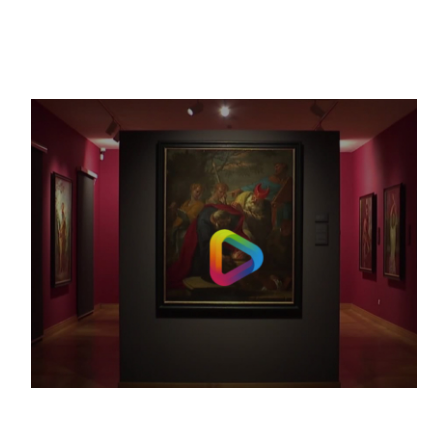
Info Center
Downloads
Place of learning
Culinary
Easy language
English