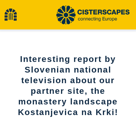
Skip
to
Toggle
content
Navigation
Home
Interesting report by
Cultural Heritage Sites
Slovenian national
television about our
Hiking
partner site, the
News
monastery landscape
Kostanjevica na Krki!
Events