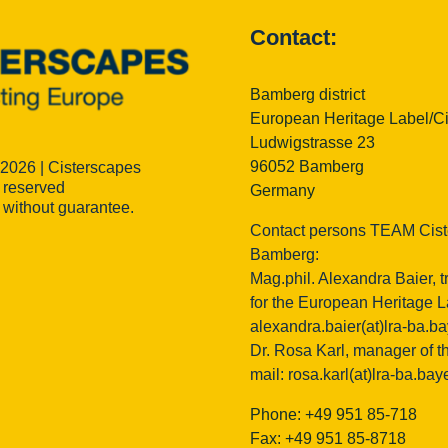
Contact:
Bamberg district
European Heritage Label/C
Ludwigstrasse 23
96052 Bamberg
 2026 | Cisterscapes
s reserved
Germany
n without guarantee.
Contact persons TEAM Cist
Bamberg:
Mag.phil. Alexandra Baier, t
for the European Heritage La
alexandra.baier(at)lra-ba.b
Dr. Rosa Karl, manager of th
mail:
rosa.karl(at)lra-ba.bay
Phone: +49 951 85-718
Fax: +49 951 85-8718