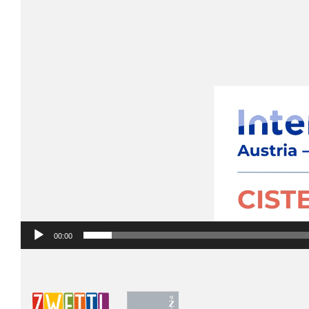
00:00
Video
Player