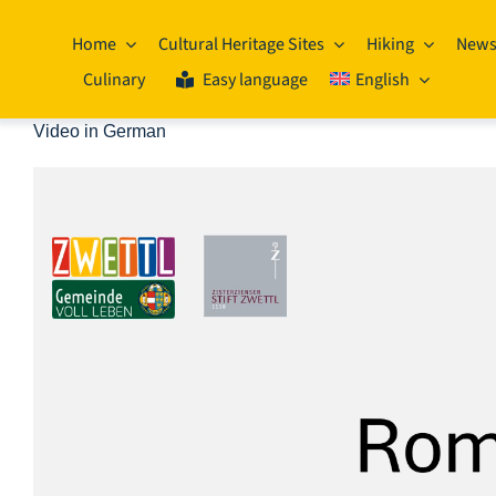
Skip
to
Home
Cultural Heritage Sites
Hiking
New
content
Culinary
Easy language
English
Video in German
Video
Player