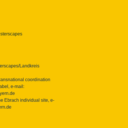
isterscapes
erscapes/Landkreis
ransnational coordination
bel, e-mail:
ayern.de
e Ebrach individual site, e-
ern.de