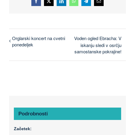
Facebook
X
LinkedIn
WhatsApp
Telegram
E-
pošta
Orglarski koncert na cvetni
Voden ogled Ebracha: V
ponedeljek
iskanju sledi v osrčju
samostanske pokrajine!
Podrobnosti
Začetek: