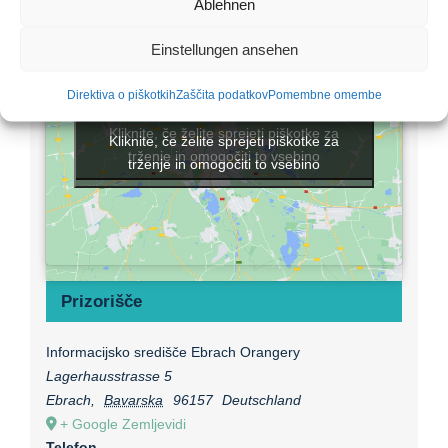
Ablehnen
Einstellungen ansehen
Direktiva o piškotkih
Zaščita podatkov
Pomembne omembe
Kliknite, če želite sprejeti piškotke za
Kliknite, če želite sprejeti piškotke za
trženje in omogočiti to vsebino
trženje in omogočiti to vsebino
Prizorišče
Informacijsko središče Ebrach Orangery
Lagerhausstrasse 5
Ebrach
,
Bavarska
96157
Deutschland
+ Google Zemljevidi
Telefon