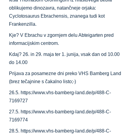
Informacijsko središče
oblikujemo dinozavra, natančneje orjaka:
Cyclotosaurus Ebrachensis, znanega tudi kot
Prenosi
Frankenzilla.
Kje? V Ebrachu v zgornjem delu Abteigarten pred
Kraj učenja
informacijskim centrom.
Kdaj? 26. in 29. maja ter 1. junija, vsak dan od 10.00
Kulinarična dediščina
do 14.00
Prijava za posamezne dni preko VHS Bamberg Land
Enostaven jezik
(brez tečajnine s čakalno listo;-)
26.5. https://www.vhs-bamberg-land.de/p/488-C-
7169727
Slovenščina
27.5. https://www.vhs-bamberg-land.de/p/488-C-
7169774
28.5. https://www.vhs-bamberg-land.de/p/488-C-