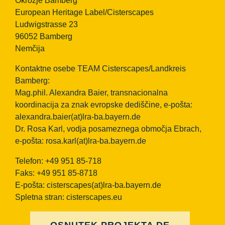
Okrožje Bamberg
European Heritage Label/Cisterscapes
Ludwigstrasse 23
96052 Bamberg
Nemčija
Kontaktne osebe TEAM Cisterscapes/Landkreis
Bamberg:
Mag.phil. Alexandra Baier, transnacionalna
koordinacija za znak evropske dediščine, e-pošta:
alexandra.baier(at)lra-ba.bayern.de
Dr. Rosa Karl, vodja posameznega območja Ebrach,
e-pošta:
rosa.karl(at)lra-ba.bayern.de
Telefon: +49 951 85-718
Faks: +49 951 85-8718
E-pošta:
cisterscapes(at)lra-ba.bayern.de
Spletna stran: cisterscapes.eu