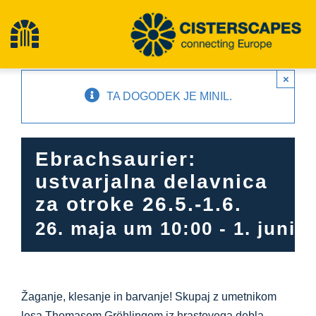
Preskoči
na
Preklopna
vsebino
×
navigacija
Cisterscapes
TA DOGODEK JE MINIL.
Območja kulturne dediščine
Ebrachsaurier:
ustvarjalna delavnica
Pohodništvo
za otroke 26.5.-1.6.
26. maja um 10:00
-
1. junij
Najnovejše novice
dogodki
Žaganje, klesanje in barvanje! Skupaj z umetnikom
lesa Thomasom Gröhlingom iz hrastovega debla