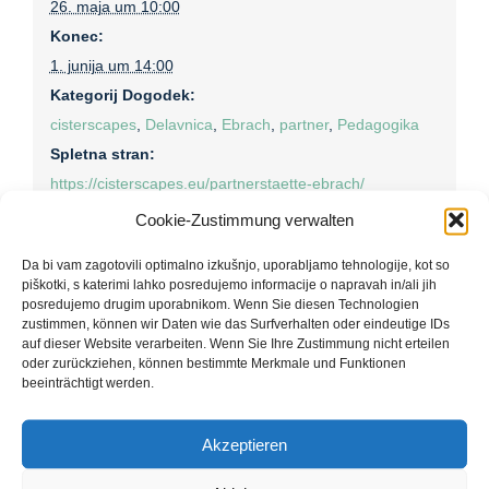
26. maja um 10:00
Konec:
1. junija um 14:00
Kategorij Dogodek:
cisterscapes
,
Delavnica
,
Ebrach
,
partner
,
Pedagogika
Spletna stran:
https://cisterscapes.eu/partnerstaette-ebrach/
Cookie-Zustimmung verwalten
Da bi vam zagotovili optimalno izkušnjo, uporabljamo tehnologije, kot so
Organizator
piškotki, s katerimi lahko posredujemo informacije o napravah in/ali jih
posredujemo drugim uporabnikom. Wenn Sie diesen Technologien
zustimmen, können wir Daten wie das Surfverhalten oder eindeutige IDs
Pokrajina kloštraEBRACH
auf dieser Website verarbeiten. Wenn Sie Ihre Zustimmung nicht erteilen
Telefon
oder zurückziehen, können bestimmte Merkmale und Funktionen
095185721
beeinträchtigt werden.
E-naslov
rosa.karl@lra-ba.bayern.de
Akzeptieren
Poglej Organizator spletno stran