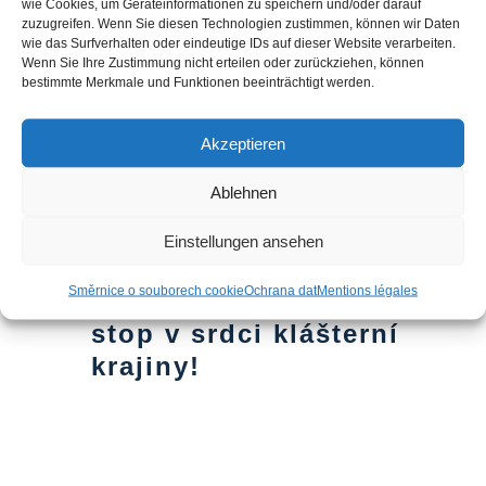
wie Cookies, um Geräteinformationen zu speichern und/oder darauf
20. září na adrese 15:00
-
16:30
Ne
zuzugreifen. Wenn Sie diesen Technologien zustimmen, können wir Daten
20
Prohlídka Ebrachu s
wie das Surfverhalten oder eindeutige IDs auf dieser Website verarbeiten.
Wenn Sie Ihre Zustimmung nicht erteilen oder zurückziehen, können
průvodcem: Hledání
bestimmte Merkmale und Funktionen beeinträchtigt werden.
stop v srdci klášterní
krajiny!
Akzeptieren
Ablehnen
27. září na adrese 15:00
-
16:30
Ne
Einstellungen ansehen
27
Prohlídka Ebrachu s
Směrnice o souborech cookie
Ochrana dat
Mentions légales
průvodcem: Hledání
stop v srdci klášterní
krajiny!