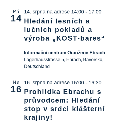
Informační centrum
14. srpna na adrese 14:00
-
17:00
Pá
14
Hledání lesních a
Ke stažení na
lučních pokladů a
výroba „KOST-bares“
Místo výuky
Informační centrum Oranžerie Ebrach
Kulinářské dědictví
Lagerhausstrasse 5, Ebrach, Bavorsko,
Deutschland
Snadný jazyk
16. srpna na adrese 15:00
-
16:30
Ne
16
Prohlídka Ebrachu s
Čeština
průvodcem: Hledání
stop v srdci klášterní
krajiny!