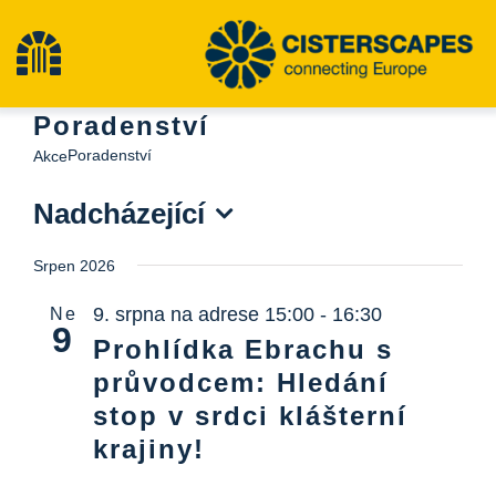
Přeskočit
na
Přepínání
obsah
Poradenství
navigace
Cisterscapes
Poradenství
Akce
Nadcházející
Památky kulturního dědictví
Vyberte
Srpen 2026
datum.
Pěší turistika
9. srpna na adrese 15:00
-
16:30
Ne
9
Prohlídka Ebrachu s
Nejnovější zprávy
průvodcem: Hledání
stop v srdci klášterní
události
krajiny!