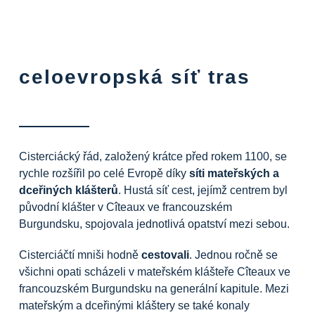
celoevropská síť tras
Cisterciácký řád, založený krátce před rokem 1100, se
rychle rozšířil po celé Evropě díky
síti mateřských a
dceřiných klášterů
. Hustá
síť cest,
jejímž centrem byl
původní klášter
v
Cîteaux
ve francouzském
Burgundsku, spojovala jednotlivá opatství mezi sebou.
Cisterciáčtí mniši hodně
cestovali
. Jednou ročně se
všichni opati scházeli v mateřském klášteře Cîteaux ve
francouzském Burgundsku na
generální kapitule
. Mezi
mateřským a dceřinými kláštery se také konaly