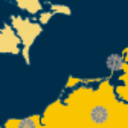
Informační centrum
Ke stažení na
Místo výuky
Kulinářské dědictví
Snadný jazyk
Čeština