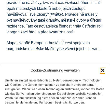
pravidelné návštěvy, tzv. vizitace.
vizitace
během nichž
opati mateřských klášterů nebo jejich zástupci
navštěvovali své „dcery“ (
filiálky
). Pravidelně musely
být navštěvovány také granáty, městské dvory a úřední
rezidence. Tato cestovatelská činnost hrála ústřední roli
v
organizaci
řádu a
předávání znalostí
.
Mapa: Napříč Evropou - hustá síť cest spojovala
burgundské mateřské kláštery se všemi jejich dcerami.
Cookie-Zustimmung verwalten
Um Ihnen ein optimales Erlebnis zu bieten, verwenden wir Technologien
wie Cookies, um Geräteinformationen zu speichern und/oder darauf
zuzugreifen. Wenn Sie diesen Technologien zustimmen, können wir Daten
wie das Surfverhalten oder eindeutige IDs auf dieser Website verarbeiten.
Wenn Sie Ihre Zustimmung nicht erteilen oder zurückziehen, können
bestimmte Merkmale und Funktionen beeinträchtigt werden.