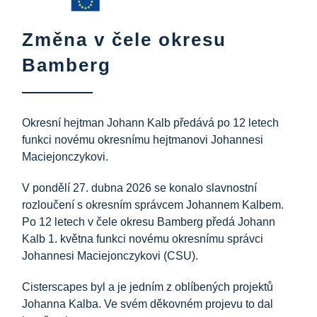
Informační centrum
Změna v čele okresu
Ke stažení na
Bamberg
Místo výuky
Okresní hejtman Johann Kalb předává po 12 letech
funkci novému okresnímu hejtmanovi Johannesi
Kulinářské dědictví
Maciejonczykovi.
V pondělí 27. dubna 2026 se konalo slavnostní
Snadný jazyk
rozloučení s okresním správcem Johannem Kalbem.
Po 12 letech v čele okresu Bamberg předá Johann
Kalb 1. května funkci novému okresnímu správci
Čeština
Johannesi Maciejonczykovi (CSU).
Cisterscapes byl a je jedním z oblíbených projektů
Johanna Kalba. Ve svém děkovném projevu to dal