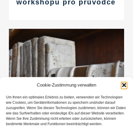
workshopu pro průvodce
Cookie-Zustimmung verwalten
Um Ihnen ein optimales Erlebnis zu bieten, verwenden wir Technologien
wie Cookies, um Geräteinformationen zu speichern und/oder darauf
zuzugreifen. Wenn Sie diesen Technologien zustimmen, können wir Daten
wie das Surfverhalten oder eindeutige IDs auf dieser Website verarbeiten.
Inspirace mladých lidí
Wenn Sie Ihre Zustimmung nicht erteilen oder zurückziehen, können
bestimmte Merkmale und Funktionen beeinträchtigt werden.
pro evropské kulturní