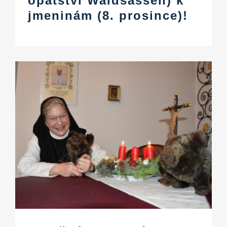
opatství Waldsassen) k
jmeninám (8. prosince)!