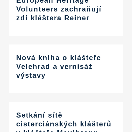
European Heritage
Informační centrum
Volunteers zachraňují
zdi kláštera Reiner
Ke stažení na
Místo výuky
Nová kniha o klášteře
Kulinářské dědictví
Velehrad a vernisáž
výstavy
Snadný jazyk
Čeština
Setkání sítě
cisterciánských klášterů