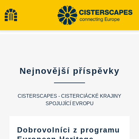
Přeskočit
na
Přepínání
obsah
navigace
Cisterscapes
Památky kulturního dědictví
Nejnovější příspěvky
Pěší turistika
CISTERSCAPES - CISTERCIÁCKÉ KRAJINY
Nejnovější zprávy
SPOJUJÍCÍ EVROPU
události
Dobrovolníci z programu