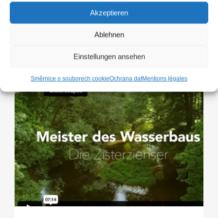
dědictví a vytváření
Akzeptieren
evropských sítí
Ablehnen
Einstellungen ansehen
Směrnice o souborech cookie
Ochrana dat
Mentions légales