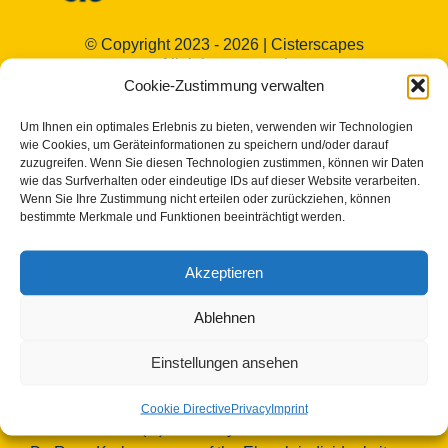
© Copyright 2023 - 2026 | Cisterscapes
All rights reserved
Cookie-Zustimmung verwalten
and all information without guarantee.
Um Ihnen ein optimales Erlebnis zu bieten, verwenden wir Technologien
Contact:
wie Cookies, um Geräteinformationen zu speichern und/oder darauf
zuzugreifen. Wenn Sie diesen Technologien zustimmen, können wir Daten
wie das Surfverhalten oder eindeutige IDs auf dieser Website verarbeiten.
Bamberg district
Wenn Sie Ihre Zustimmung nicht erteilen oder zurückziehen, können
bestimmte Merkmale und Funktionen beeinträchtigt werden.
European Heritage Label/Cisterscapes
Ludwigstrasse 23
96052 Bamberg
Akzeptieren
Germany
Ablehnen
Contact persons TEAM Cisterscapes/Landkreis
Bamberg:
Einstellungen ansehen
Mag.phil. Alexandra Baier, transnational coordination
for the European Heritage Label, e-mail:
Cookie Directive
Privacy
Imprint
alexandra.baier(at)lra-ba.bayern.de