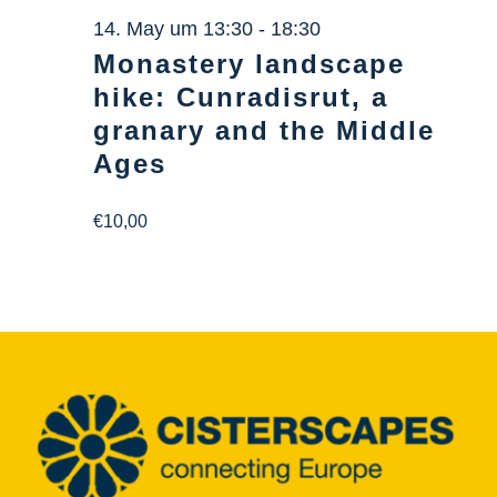
Info Center
14. May um 13:30
-
18:30
Monastery landscape
Downloads
hike: Cunradisrut, a
granary and the Middle
Place of learning
Ages
€10,00
Culinary
Easy language
English