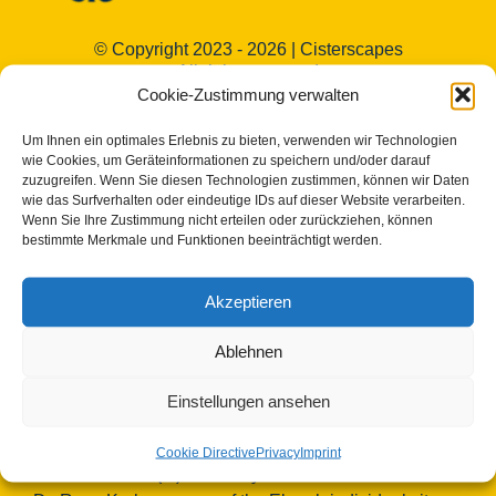
© Copyright 2023 - 2026 | Cisterscapes
All rights reserved
Cookie-Zustimmung verwalten
and all information without guarantee.
Um Ihnen ein optimales Erlebnis zu bieten, verwenden wir Technologien
Contact:
wie Cookies, um Geräteinformationen zu speichern und/oder darauf
zuzugreifen. Wenn Sie diesen Technologien zustimmen, können wir Daten
wie das Surfverhalten oder eindeutige IDs auf dieser Website verarbeiten.
Bamberg district
Wenn Sie Ihre Zustimmung nicht erteilen oder zurückziehen, können
bestimmte Merkmale und Funktionen beeinträchtigt werden.
European Heritage Label/Cisterscapes
Ludwigstrasse 23
96052 Bamberg
Akzeptieren
Germany
Ablehnen
Contact persons TEAM Cisterscapes/Landkreis
Bamberg:
Einstellungen ansehen
Mag.phil. Alexandra Baier, transnational coordination
for the European Heritage Label, e-mail:
Cookie Directive
Privacy
Imprint
alexandra.baier(at)lra-ba.bayern.de