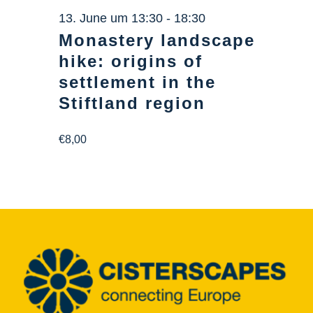
Info Center
13. June um 13:30
-
18:30
Monastery landscape
Downloads
hike: origins of
settlement in the
Place of learning
Stiftland region
€8,00
Culinary
Easy language
English