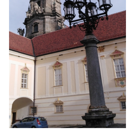
Info Center
Downloads
Place of learning
Culinary
Easy language
English