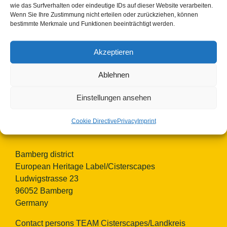
wie das Surfverhalten oder eindeutige IDs auf dieser Website verarbeiten.
Wenn Sie Ihre Zustimmung nicht erteilen oder zurückziehen, können
bestimmte Merkmale und Funktionen beeinträchtigt werden.
Akzeptieren
Ablehnen
© Copyright 2023 - 2026 | Cisterscapes
All rights reserved
Einstellungen ansehen
and all information without guarantee.
Cookie Directive
Privacy
Imprint
Contact:
Bamberg district
European Heritage Label/Cisterscapes
Ludwigstrasse 23
96052 Bamberg
Germany
Contact persons TEAM Cisterscapes/Landkreis