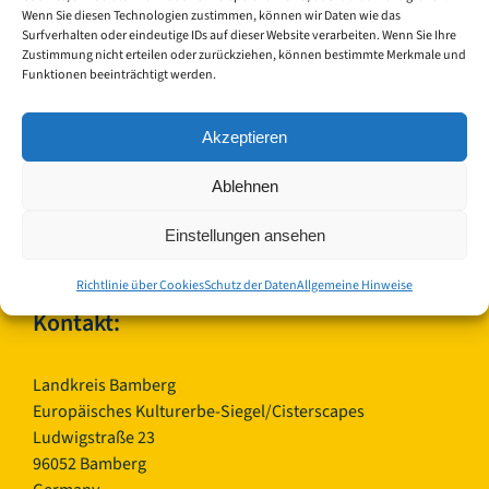
Wenn Sie diesen Technologien zustimmen, können wir Daten wie das
Surfverhalten oder eindeutige IDs auf dieser Website verarbeiten. Wenn Sie Ihre
Zustimmung nicht erteilen oder zurückziehen, können bestimmte Merkmale und
Funktionen beeinträchtigt werden.
Akzeptieren
Ablehnen
© Copyright 2023 - 2026 | Cisterscapes
Einstellungen ansehen
Alle Rechte vorbehalten
und alle Angaben ohne Gewähr.
Richtlinie über Cookies
Schutz der Daten
Allgemeine Hinweise
Kontakt:
Landkreis Bamberg
Europäisches Kulturerbe-Siegel/Cisterscapes
Ludwigstraße 23
96052 Bamberg