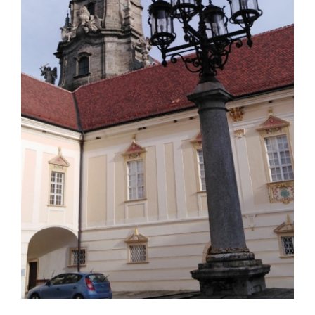
Infozentrum
Downloads
Lernort
Kulinarik
Leichte Sprache
Deutsch