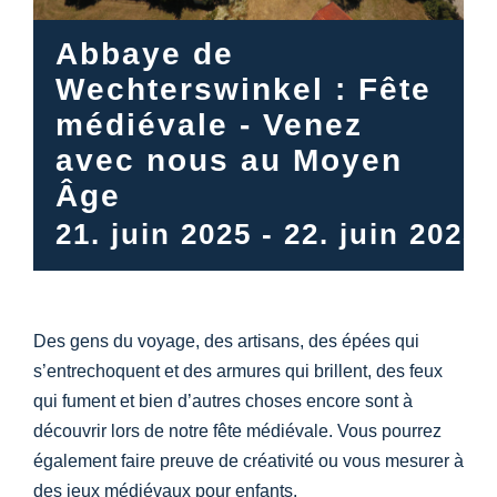
Centre d’information
Abbaye de
Téléchargements
Wechterswinkel : Fête
médiévale - Venez
avec nous au Moyen
Lieu d’apprentissage
Âge
Patrimoine culinaire
21. juin 2025
-
22. juin 2025
Langage facile
Des gens du voyage, des artisans, des épées qui
s’entrechoquent et des armures qui brillent, des feux
Français
qui fument et bien d’autres choses encore sont à
découvrir lors de notre fête médiévale. Vous pourrez
également faire preuve de créativité ou vous mesurer à
des jeux médiévaux pour enfants.