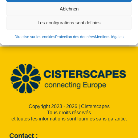
21. juin 2025
Ablehnen
Fin :
22. juin 2025
Les configurations sont définies
Catégories d’Évènement:
cisterscapes
,
partenaire
Directive sur les cookies
Protection des données
Mentions légales
Copyright 2023 - 2026 | Cisterscapes
Tous droits réservés
et toutes les informations sont fournies sans garantie.
Contact :