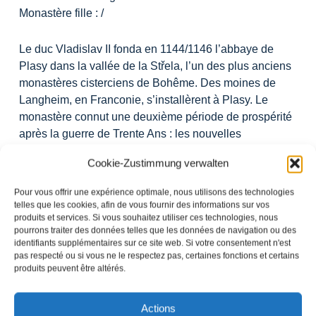
Monastère fille :
/
Le duc Vladislav II fonda en 1144/1146 l’abbaye de
Plasy dans la vallée de la Střela, l’un des plus anciens
monastères cisterciens de Bohême. Des moines de
Langheim, en Franconie, s’installèrent à Plasy. Le
monastère connut une deuxième période de prospérité
après la guerre de Trente Ans : les nouvelles
constructions baroques du monastère, les grandes
Cookie-Zustimmung verwalten
fermes à quatre côtés et l’église de pèlerinage de
Marianske Tynice marquent encore aujourd’hui le
Pour vous offrir une expérience optimale, nous utilisons des technologies
paysage - tout comme les vastes surfaces agricoles
telles que les cookies, afin de vous fournir des informations sur vos
pour les céréales et la culture fruitière.
produits et services. Si vous souhaitez utiliser ces technologies, nous
pourrons traiter des données telles que les données de navigation ou des
identifiants supplémentaires sur ce site web. Si votre consentement n'est
Lecteur
pas respecté ou si vous ne le respectez pas, certaines fonctions et certains
00:00
00:00
produits peuvent être altérés.
audio
Version audio
Actions