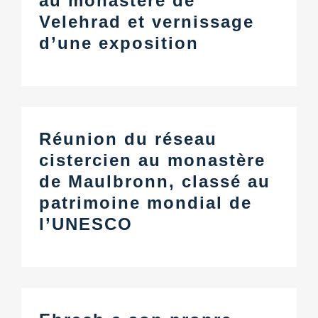
au monastère de
Centre d’information
Velehrad et vernissage
d’une exposition
Téléchargements
Lieu d’apprentissage
Réunion du réseau
Patrimoine culinaire
cistercien au monastère
de Maulbronn, classé au
Langage facile
patrimoine mondial de
l’UNESCO
Français