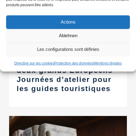
produits peuvent être altérés.
Actions
Ablehnen
Les configurations sont définies
Deux bibliothèques et
Directive sur les cookies
Protection des données
Mentions légales
deux grands Européens -
Journées d’atelier pour
les guides touristiques