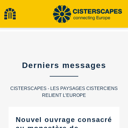
Aller
au
Toggle
contenu
Navigation
Cisterscapes
Sites du patrimoine culturel
Derniers messages
Randonnée
CISTERSCAPES - LES PAYSAGES CISTERCIENS
Actualités
RELIENT L’EUROPE
Événements
Nouvel ouvrage consacré