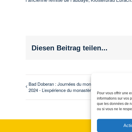
l’ancienne remise de l’abbaye, Klosterbräu Ebrach
Diesen Beitrag teilen...
Bad Doberan : Journées du monastère de Doberan
2024 - L’expérience du monastère
Pour vous offrir une e
informations sur vos p
que les données de na
ou si vous ne le respe
Acti