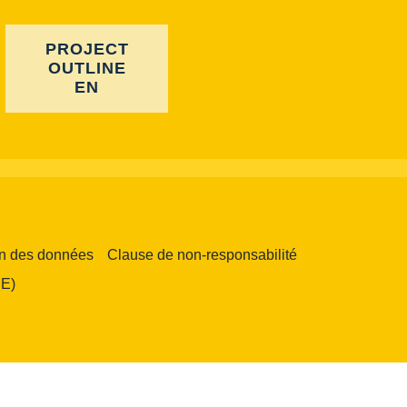
PROJECT
OUTLINE
EN
on des données
Clause de non-responsabilité
UE)