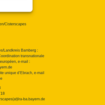
en/Cisterscapes
s/Landkreis Bamberg :
Coordination transnationale
 européen, e-mail :
ayern.de
te unique d’Ebrach, e-mail
de
8
718
rscapes(at)lra-ba.bayern.de