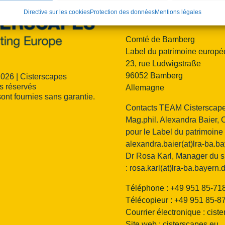
Contact :
Directive sur les cookies
Protection des données
Mentions légales
Comté de Bamberg
Label du patrimoine europé
23, rue Ludwigstraße
96052 Bamberg
2026 | Cisterscapes
ts réservés
Allemagne
sont fournies sans garantie.
Contacts TEAM Cisterscape
Mag.phil. Alexandra Baier, 
pour le Label du patrimoine
alexandra.baier(at)lra-ba.b
Dr Rosa Karl, Manager du si
:
rosa.karl(at)lra-ba.bayern.
Téléphone : +49 951 85-71
Télécopieur : +49 951 85-8
Courrier électronique :
ciste
Site web : cisterscapes.eu