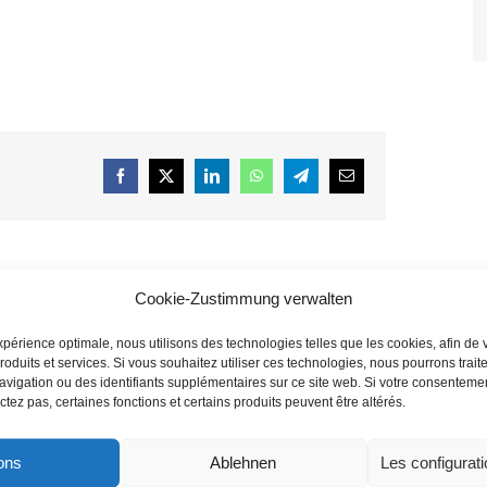
.
Facebook
X
LinkedIn
WhatsApp
Telegram
Courriel
Cookie-Zustimmung verwalten
Ebrach : Journée du goût et ouverture du centre
d’information « Paysage cistercien ».
xpérience optimale, nous utilisons des technologies telles que les cookies, afin de 
roduits et services. Si vous souhaitez utiliser ces technologies, nous pourrons trait
vigation ou des identifiants supplémentaires sur ce site web. Si votre consentemen
ctez pas, certaines fonctions et certains produits peuvent être altérés.
ons
Ablehnen
Les configurati