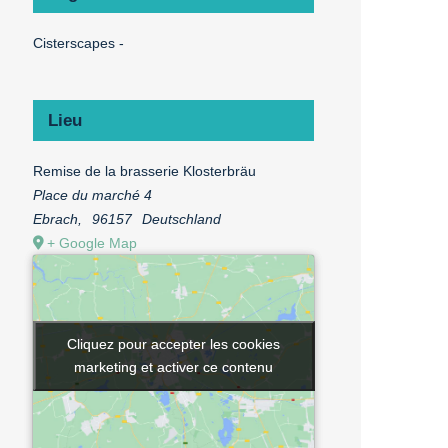
Cisterscapes -
Lieu
Remise de la brasserie Klosterbräu
Place du marché 4
Ebrach
,
96157
Deutschland
+ Google Map
Cliquez pour accepter les cookies
Cliquez pour accepter les cookies
marketing et activer ce contenu
marketing et activer ce contenu