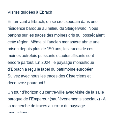
Centre d’information
Visites guidées à Ebrach
Téléchargements
En arrivant à Ebrach, on se croit soudain dans une
résidence baroque au milieu du Steigerwald. Nous
partons sur les traces des moines gris qui possédaient
Lieu d’apprentissage
cette région. Même si l’ancien monastère abrite une
prison depuis plus de 150 ans, les traces de ces
Patrimoine culinaire
moines autrefois puissants et autosuffisants sont
encore partout. En 2024, le paysage monastique
Langage facile
d’Ebrach a reçu le label du patrimoine européen.
Suivez avec nous les traces des Cisterciens et
découvrez pourquoi !
Français
Un tour d’horizon du centre-ville avec visite de la salle
baroque de l’Empereur (sauf événements spéciaux) - A
la recherche de traces au cœur du paysage
monastique