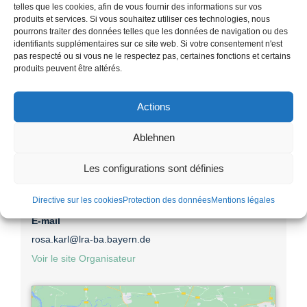
Prix :
telles que les cookies, afin de vous fournir des informations sur vos
produits et services. Si vous souhaitez utiliser ces technologies, nous
Gratuit à €9
pourrons traiter des données telles que les données de navigation ou des
Catégories d’Évènement:
identifiants supplémentaires sur ce site web. Si votre consentement n'est
pas respecté ou si vous ne le respectez pas, certaines fonctions et certains
Centre d'information
,
cisterscapes
,
Ebrach
,
Guide
,
produits peuvent être altérés.
partenaire
Actions
Organisateur
Ablehnen
Les configurations sont définies
KLOSTERlandschaftEBRACH (paysage du monastère)
Téléphone
Directive sur les cookies
Protection des données
Mentions légales
095185721
E-mail
rosa.karl@lra-ba.bayern.de
Voir le site Organisateur