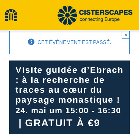
Aller
au
Toggle
contenu
×
Navigation
Cisterscapes
CET ÉVÈNEMENT EST PASSÉ.
Sites du patrimoine culturel
Visite guidée d’Ebrach
: à la recherche de
Randonnée
traces au cœur du
paysage monastique !
Actualités
24. mai um 15:00
-
16:30
|
GRATUIT À €9
Événements