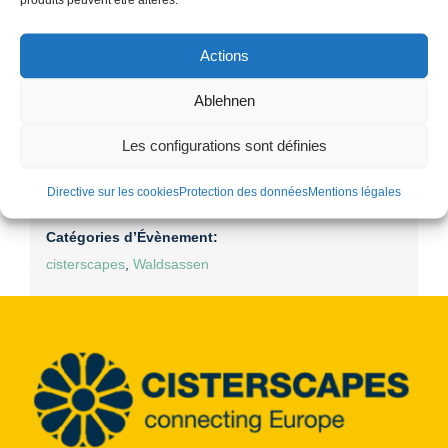
Détails
Actions
Date :
Ablehnen
23. avril
Heure :
Les configurations sont définies
15:00 - 17:00
Prix :
Directive sur les cookies
Protection des données
Mentions légales
€5,00
Catégories d’Évènement:
cisterscapes
,
Waldsassen