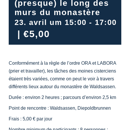
(presque) le long des
Centre d’information
murs du monastère
23. avril um 15:00
-
17:00
Téléchargements
|
€5,00
Lieu d’apprentissage
Patrimoine culinaire
Conformément à la règle de l’ordre ORA et LABORA
(prier et travailler), les tâches des moines cisterciens
Langage facile
étaient très variées, comme on peut le voir à travers
différents lieux autour du monastère de Waldsassen.
Durée : environ 2 heures ; parcours d’environ 2,5 km
Français
Point de rencontre : Waldsassen, Diepoldbrunnen
Frais : 5,00 € par jour
Nombre minimum de participants : 8 personnes ;