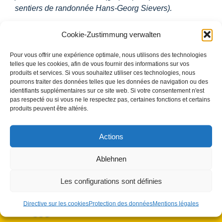
sentiers de randonnée Hans-Georg Sievers).
Fig. 2 : Ouverture solennelle du pèlerinage le 15 avril
Cookie-Zustimmung verwalten
2026 à l’abbaye de Wilhering en présence de
politiciens du Land, de dignitaires religieux, de
Pour vous offrir une expérience optimale, nous utilisons des technologies
telles que les cookies, afin de vous fournir des informations sur vos
professionnels du tourisme, de partenaires
produits et services. Si vous souhaitez utiliser ces technologies, nous
Cisterscapes d’Allemagne, d’Autriche et de
pourrons traiter des données telles que les données de navigation ou des
République tchèque ainsi que de nombreux invités
identifiants supplémentaires sur ce site web. Si votre consentement n'est
pas respecté ou si vous ne le respectez pas, certaines fonctions et certains
(photo : Martina Zanner / Ikom Stiftland).
produits peuvent être altérés.
Actions
Ablehnen
Les configurations sont définies
Directive sur les cookies
Protection des données
Mentions légales