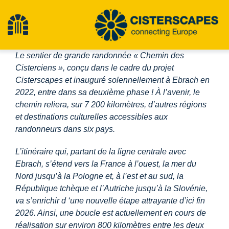
Aller
au
Toggle
contenu
Le sentier de grande randonnée « Chemin des
Navigation
Cisterscapes
Cisterciens », conçu dans le cadre du projet
Cisterscapes et inauguré solennellement à Ebrach en
2022, entre dans sa deuxième phase ! À l’avenir, le
Sites du patrimoine culturel
chemin reliera, sur 7 200 kilomètres, d’autres régions
et destinations culturelles accessibles aux
randonneurs dans six pays.
Randonnée
L’itinéraire qui, partant de la ligne centrale avec
Ebrach, s’étend vers la France à l’ouest, la mer du
Actualités
Nord jusqu’à la Pologne et, à l’est et au sud, la
République tchèque et l’Autriche jusqu’à la Slovénie,
Événements
va s’enrichir d
‘une nouvelle étape attrayante d’ici fin
2026
. Ainsi, une boucle est actuellement en cours de
réalisation sur environ 800 kilomètres entre les deux