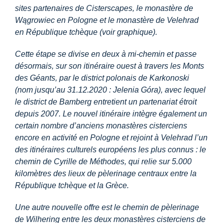
Centre d’information
sites partenaires de Cisterscapes, le monastère de
Wągrowiec en Pologne et le monastère de Velehrad
en République tchèque (voir graphique).
Téléchargements
Cette étape se divise en deux à mi-chemin et passe
désormais, sur son itinéraire ouest à travers les Monts
Lieu d’apprentissage
des Géants, par le
district polonais de Karkonoski
(nom jusqu’au 31.12.2020 : Jelenia Góra), avec lequel
le
district de Bamberg
entretient un partenariat étroit
Patrimoine culinaire
depuis 2007. Le nouvel itinéraire intègre également un
certain nombre d’anciens monastères cisterciens
Langage facile
encore en activité en Pologne et rejoint à Velehrad l’un
des
itinéraires culturels européens
les plus connus
: le
chemin de Cyrille de Méthodes
, qui relie sur 5.000
Français
kilomètres des lieux de pèlerinage centraux entre la
République tchèque et la Grèce.
Une autre nouvelle offre est le
chemin de pèlerinage
de Wilhering
entre les deux monastères cisterciens de