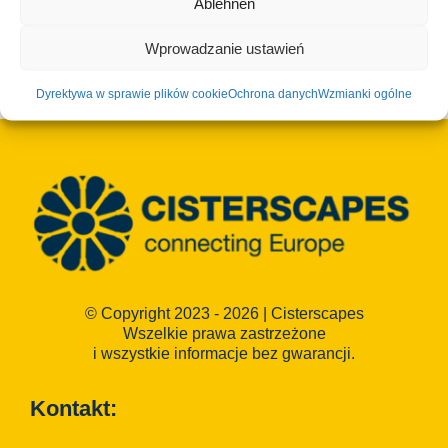
Ablehnen
Koszt:
Euro6
Wprowadzanie ustawień
Wydarzenie kategorie:
cysterny
,
Ebrach
,
partner
,
Wskazówki
Dyrektywa w sprawie plików cookie
Ochrona danych
Wzmianki ogólne
© Copyright 2023 - 2026 | Cisterscapes
Wszelkie prawa zastrzeżone
i wszystkie informacje bez gwarancji.
Kontakt: