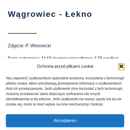
Wągrowiec - Łekno
Zdjęcie: P. Wroniecki
Data założenia: 1143
(numer porządkowy
178
według
Janauscheka)
Ochrona przed plikami cookie
Data rozwiązania:
1835
Aby zapewnić użytkownikom optymalne wrażenia, korzystamy z technologii
Filiacja / klasztor macierzysty:
Morimond / Altenberg
plików cookie, które umożliwiają gromadzenie informacji o użytkownikach
Monastery
i/lub ich przekazywanie. Jeśli użytkownik chce korzystać z tych technologii,
Klasztor córka:
Obra Monastery
możemy przetwarzać dane dotyczące surfowania lub innych
identyfikatorów w tej witrynie. Jeśli użytkownik nie wyrazi zgody lub jej nie
zrzeka się, może to mieć wpływ na inne mechanizmy i funkcje.
Klasztor w Łeknie uważany jest za najstarszą fundację
cysterską w Polsce. Przez wieki był zasiedlany przez
Akzeptieren
mnichów z klasztoru Altenberg i tym samym jest jednym
z klasztorów kolońskich. Pierwotnie położony nad