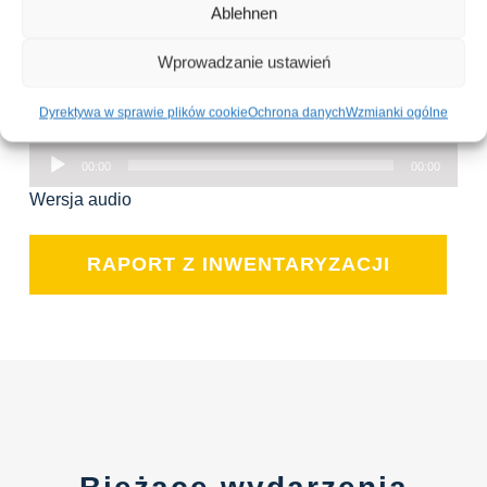
Ablehnen
jeziorem Łekno (Pojezierze Colmar), w XIV/XV wieku
został przeniesiony na teren klasztoru Meierhof w
Wprowadzanie ustawień
Wągrowcu. Mnisi charakteryzowali krajobraz młynami,
rolnictwem, hodowlą zwierząt i uprawą winorośli.
Dyrektywa w sprawie plików cookie
Ochrona danych
Wzmianki ogólne
Odtwarzacz
00:00
00:00
plików
Wersja audio
dźwiękowych
RAPORT Z INWENTARYZACJI