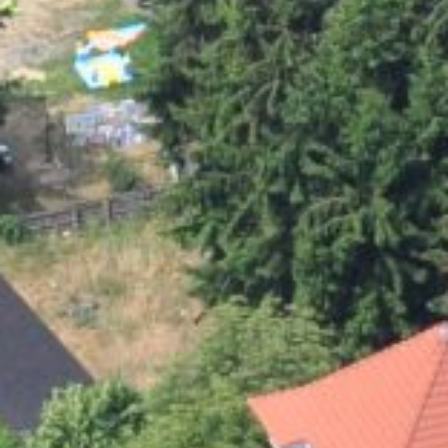
Centrum informacyjne
Pliki do pobrania
Miejsce nauki
Dziedzictwo kulinarne
Łatwy język
Polski