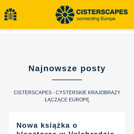
Przejdź
do
Przełącz
treści
nawigację
Cysterny
Obiekty dziedzictwa kulturowego
Najnowsze posty
Turystyka piesza
CISTERSCAPES - CYSTERSKIE KRAJOBRAZY
Najnowsze wiadomości
ŁĄCZĄCE EUROPĘ
Wydarzenia
Nowa książka o