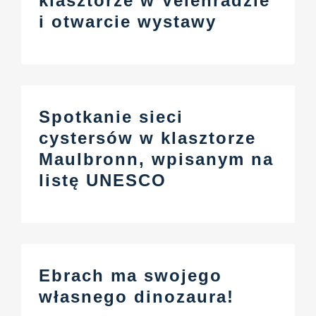
klasztorze w Velehradzie
Centrum informacyjne
i otwarcie wystawy
Pliki do pobrania
Miejsce nauki
Spotkanie sieci
cystersów w klasztorze
Dziedzictwo kulinarne
Maulbronn, wpisanym na
listę UNESCO
Łatwy język
Polski
Ebrach ma swojego
własnego dinozaura!