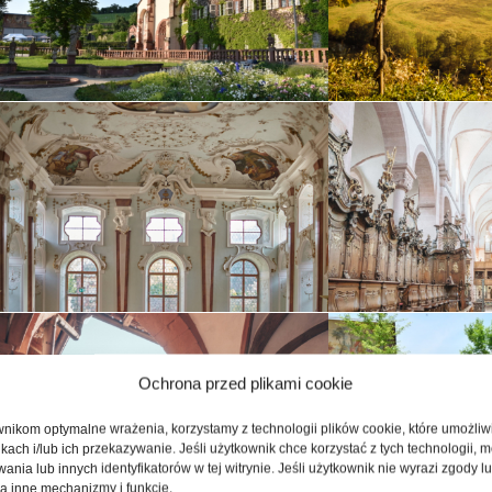
Ochrona przed plikami cookie
nikom optymalne wrażenia, korzystamy z technologii plików cookie, które umożli
ikach i/lub ich przekazywanie. Jeśli użytkownik chce korzystać z tych technologii,
nia lub innych identyfikatorów w tej witrynie. Jeśli użytkownik nie wyrazi zgody lub
a inne mechanizmy i funkcje.