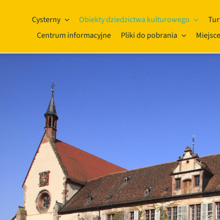
Przejdź
do
Cysterny
Obiekty dziedzictwa kulturowego
Tur
treści
Centrum informacyjne
Pliki do pobrania
Miejsce