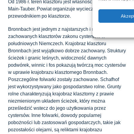
Od 1986 r. teren klasztoru jest własnością powiatu
Main-Tauber. Powiat organizuje wycieczki z
Akzept
przewodnikiem po klasztorze.
Bronnbach jest jednym z najstarszych i najlepiej
zachowanych klasztorów zakonu cystersów w
południowych Niemczech. Krajobraz klasztoru
Bronnbach jest wyjątkowo dobrze zachowany. Struktury
ścieżek i granic leśnych, widoczność dawnych
podwórek, winnic i fos pokazują twórczą moc cystersów
w uprawie krajobrazu klasztornego Bronnbach.
Poszczególne folwarki zostały zachowane. Schafhof
jest wykorzystywany jako gospodarstwo rolne. Grunty
rolne charakteryzują krajobraz klasztorny z prawie
niezmienionym układem ścieżek, który można
prześledzić wstecz do jego użytkowania przez
cystersów. Inne folwarki, dowody popularnej
pobożności lub zastosowań gospodarczych, takie jak
pozostałości olejarni, są reliktami krajobrazu