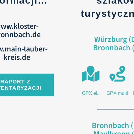
formacji…
szlakó
turystycz
ww.kloster-
ronnbach.de
Würzburg (D
Bronnbach 
.main-tauber-
kreis.de
RAPORT Z
WENTARYZACJI
GPX eL
GPX multi
Bronnbach (
Maulbronn (