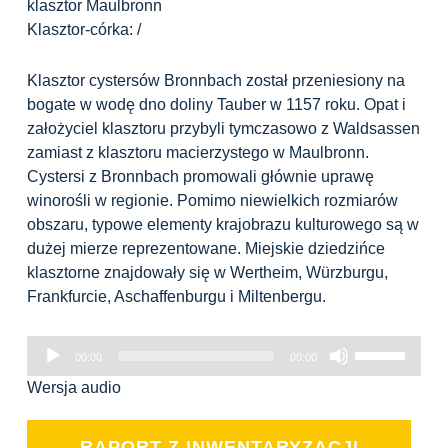
klasztor Maulbronn
Klasztor-córka:
/
Klasztor cystersów Bronnbach został przeniesiony na
bogate w wodę dno doliny Tauber w 1157 roku. Opat i
założyciel klasztoru przybyli tymczasowo z Waldsassen
zamiast z klasztoru macierzystego w Maulbronn.
Cystersi z Bronnbach promowali głównie uprawę
winorośli w regionie. Pomimo niewielkich rozmiarów
obszaru, typowe elementy krajobrazu kulturowego są w
dużej mierze reprezentowane. Miejskie dziedzińce
klasztorne znajdowały się w Wertheim, Würzburgu,
Frankfurcie, Aschaffenburgu i Miltenbergu.
Odtwarzacz
Używaj
00:00
00:00
plików
strzałek
Wersja audio
dźwiękowych
do
góry
oraz
RAPORT Z INWENTARYZACJI