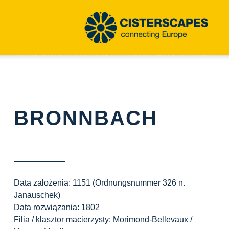
Strona główna
Opcjonalne
Strona partnerska Bronnbach
BRONNBACH
Data założenia: 1151
(Ordnungsnummer
326
n.
Janauschek)
Data rozwiązania:
1802
Filia / klasztor macierzysty:
Morimond-Bellevaux /