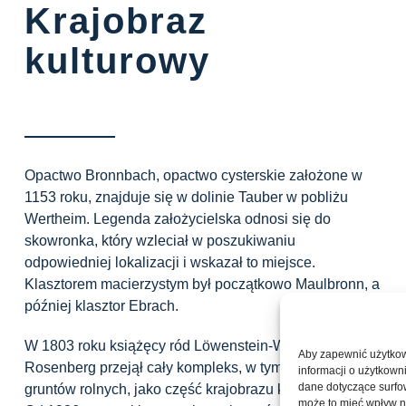
Krajobraz
kulturowy
Opactwo Bronnbach, opactwo cysterskie założone w
1153 roku, znajduje się w dolinie Tauber w pobliżu
Wertheim. Legenda założycielska odnosi się do
skowronka, który wzleciał w poszukiwaniu
odpowiedniej lokalizacji i wskazał to miejsce.
Klasztorem macierzystym był początkowo Maulbronn, a
później klasztor Ebrach.
W 1803 roku książęcy ród Löwenstein-Wertheim-
Aby zapewnić użytkow
Rosenberg przejął cały kompleks, w tym dużą część
informacji o użytkown
dane dotyczące surfowa
gruntów rolnych, jako część krajobrazu klasztornego.
może to mieć wpływ n