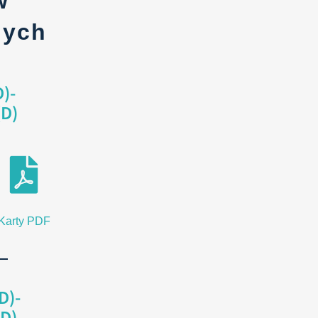
w
nych
)-
(D)
Karty PDF
D)-
D)