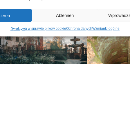
ieren
Ablehnen
Wprowadza
Dyrektywa w sprawie plików cookie
Ochrona danych
Wzmianki ogólne