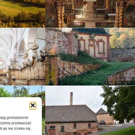
wiają gromadzenie
 możemy przetwarzać
 jej nie zrzeka się,