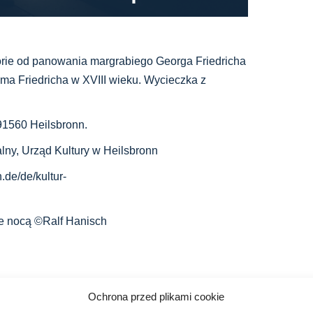
orie od panowania margrabiego Georga Friedricha
ma Friedricha w XVIII wieku. Wycieczka z
91560 Heilsbronn.
lny, Urząd Kultury w Heilsbronn
.de/de/kultur-
ie nocą ©Ralf Hanisch
Ochrona przed plikami cookie
Facebook
X
LinkedIn
WhatsApp
Telegram
E-