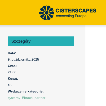
Szczegóły
Data:
9. października 2025
Czas:
21:00
Koszt:
€5
Wydarzenie kategorie:
cysterny
,
Ebrach
,
partner