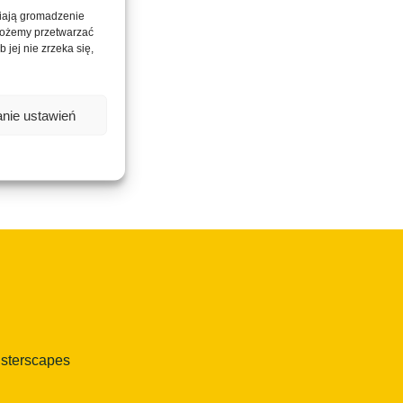
wiają gromadzenie
 możemy przetwarzać
 jej nie zrzeka się,
nie ustawień
isterscapes