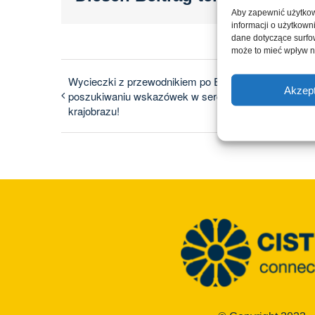
Aby zapewnić użytkow
informacji o użytkown
dane dotyczące surfowa
może to mieć wpływ n
Wycieczki z przewodnikiem po Ebrach: W
Akzept
poszukiwaniu wskazówek w sercu klasztornego
krajobrazu!