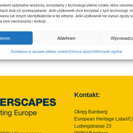
mail
nikom optymalne wrażenia, korzystamy z technologii plików cookie, które umożli
ikach i/lub ich przekazywanie. Jeśli użytkownik chce korzystać z tych technologii,
nia lub innych identyfikatorów w tej witrynie. Jeśli użytkownik nie wyrazi zgody lub
a inne mechanizmy i funkcje.
Rynek cysterski Koppenwind
ieren
Ablehnen
Wprowadza
Dyrektywa w sprawie plików cookie
Ochrona danych
Wzmianki ogólne
Kontakt:
Okręg Bamberg
European Heritage Label/C
Ludwigstrasse 23