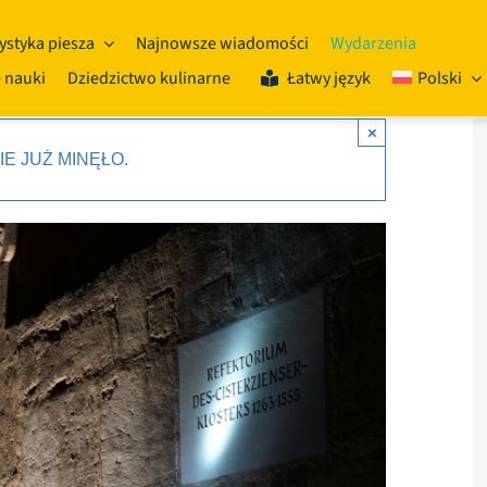
ystyka piesza
Najnowsze wiadomości
Wydarzenia
 nauki
Dziedzictwo kulinarne
Łatwy język
Polski
×
E JUŻ MINĘŁO.