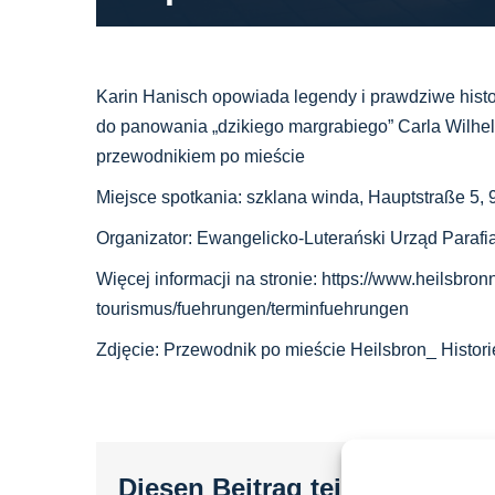
Karin Hanisch opowiada legendy i prawdziwe hist
do panowania „dzikiego margrabiego” Carla Wilhel
przewodnikiem po mieście
Miejsce spotkania: szklana winda, Hauptstraße 5, 
Organizator: Ewangelicko-Luterański Urząd Parafia
Więcej informacji na stronie: https://www.heilsbronn
tourismus/fuehrungen/terminfuehrungen
Zdjęcie: Przewodnik po mieście Heilsbron_ Histor
Diesen Beitrag teilen...