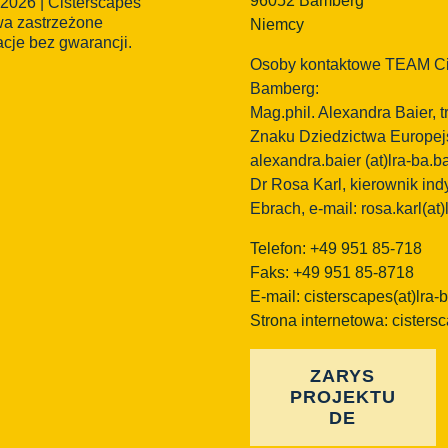
96052 Bamberg
 2026 | Cisterscapes
wa zastrzeżone
Niemcy
acje bez gwarancji.
Osoby kontaktowe TEAM Ci
Bamberg:
Mag.phil. Alexandra Baier,
Znaku Dziedzictwa Europejs
alexandra.baier
(at)lra-ba.b
Dr Rosa Karl, kierownik in
Ebrach, e-mail: rosa.karl(at)
Telefon: +49 951 85-718
Faks: +49 951 85-8718
E-mail:
cisterscapes(at)lra-
Strona internetowa: cisters
ZARYS
PROJEKTU
DE