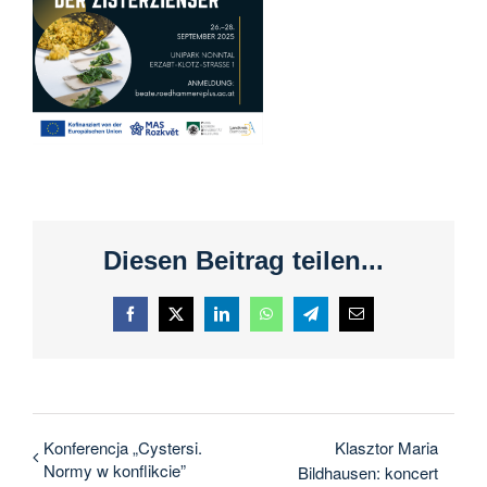
Diesen Beitrag teilen...
Facebook
X
LinkedIn
WhatsApp
Telegram
E-
mail
Konferencja „Cystersi.
Klasztor Maria
Normy w konflikcie”
Bildhausen: koncert