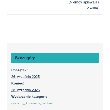
„Niemcy śpiewają i
brzmią”
Szczegóły
Początek:
26. września 2025
Koniec:
28. września 2025
Wydarzenie kategorie:
cysterny
,
kulinarny
,
partner