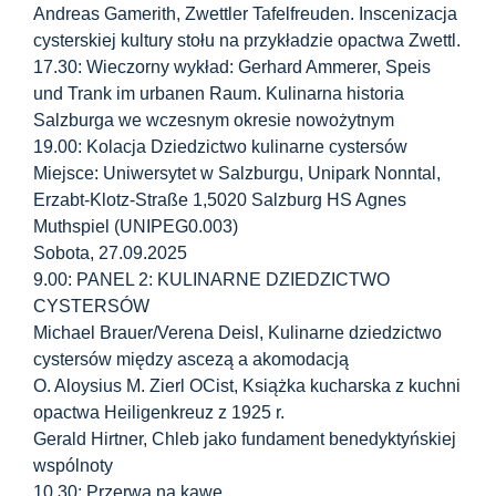
Andreas Gamerith, Zwettler Tafelfreuden. Inscenizacja
cysterskiej kultury stołu na przykładzie opactwa Zwettl.
17.30: Wieczorny wykład: Gerhard Ammerer, Speis
und Trank im urbanen Raum. Kulinarna historia
Salzburga we wczesnym okresie nowożytnym
19.00: Kolacja Dziedzictwo kulinarne cystersów
Miejsce: Uniwersytet w Salzburgu, Unipark Nonntal,
Erzabt-Klotz-Straße 1,5020 Salzburg HS Agnes
Muthspiel (UNIPEG0.003)
Sobota, 27.09.2025
9.00: PANEL 2: KULINARNE DZIEDZICTWO
CYSTERSÓW
Michael Brauer/Verena Deisl, Kulinarne dziedzictwo
cystersów między ascezą a akomodacją
O. Aloysius M. Zierl OCist, Książka kucharska z kuchni
opactwa Heiligenkreuz z 1925 r.
Gerald Hirtner, Chleb jako fundament benedyktyńskiej
wspólnoty
10.30: Przerwa na kawę