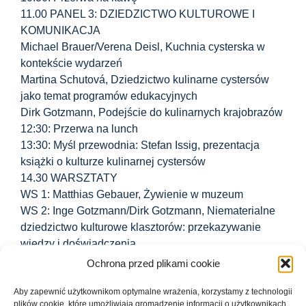
11.00 PANEL 3: DZIEDZICTWO KULTUROWE I
KOMUNIKACJA
Michael Brauer/Verena Deisl, Kuchnia cysterska w
kontekście wydarzeń
Martina Schutová, Dziedzictwo kulinarne cystersów
jako temat programów edukacyjnych
Dirk Gotzmann, Podejście do kulinarnych krajobrazów
12:30: Przerwa na lunch
13:30: Myśl przewodnia: Stefan Issig, prezentacja
książki o kulturze kulinarnej cystersów
14.30 WARSZTATY
WS 1: Matthias Gebauer, Żywienie w muzeum
WS 2: Inge Gotzmann/Dirk Gotzmann, Niematerialne
dziedzictwo kulturowe klasztorów: przekazywanie
wiedzy i doświadczenia
WS 3: Tomas Pleva, Wizualizacja 3D (maks. 14
Ochrona przed plikami cookie
uczestników; jęz. angielski)
Aby zapewnić użytkownikom optymalne wrażenia, korzystamy z technologii
WS 4: Marlene Ernst/Katharina Zeppezauer-
plików cookie, które umożliwiają gromadzenie informacji o użytkownikach