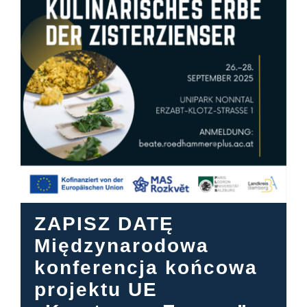
Centrum informacyjne
Pliki do pobrania
Miejsce nauki
Dziedzictwo kulinarne
Łatwy język
ZAPISZ DATĘ
Polski
Międzynarodowa
konferencja końcowa
projektu UE