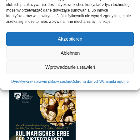
Wachauer: Radzenie sobie z historycznymi przepisami
i/lub ich przekazywanie. Jeśli użytkownik chce korzystać z tych technologii,
(terminy, składniki, współczesna interpretacja)
możemy przetwarzać dane dotyczące surfowania lub innych
identyfikatorów w tej witrynie. Jeśli użytkownik nie wyrazi zgody lub jej nie
15.30: Przerwa na kawę
zrzeka się, może to mieć wpływ na inne mechanizmy i funkcje.
16.00: Kontynuacja warsztatów
17:00: Prezentacja wyników warsztatów; dyskusja
Akzeptieren
końcowa
Następnie kolacja (płatna we własnym zakresie)
Ablehnen
Niedziela, 28.09.20259.00 Wycieczki (Salzburg
duchowy/Salzburg kulinarny)
Wprowadzanie ustawień
Rejestracja na konferencję i dalsze informacje:
Beate Rödhammer, beate.roedhammer@plus.ac.at,
Dyrektywa w sprawie plików cookie
Ochrona danych
Wzmianki ogólne
Tel. 0662-8044 4777