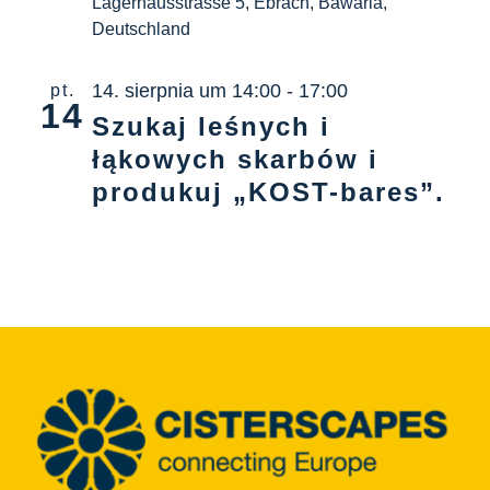
Lagerhausstrasse 5, Ebrach, Bawaria,
Centrum informacyjne
Deutschland
Pliki do pobrania
14. sierpnia um 14:00
-
17:00
pt.
14
Szukaj leśnych i
Miejsce nauki
łąkowych skarbów i
produkuj „KOST-bares”.
Dziedzictwo kulinarne
Łatwy język
Polski