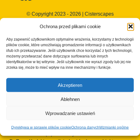
© Copyright 2023 - 2026 | Cisterscapes
Wszelkie prawa zastrzeżone
Ochrona przed plikami cookie
i wszystkie informacje bez gwarancji.
Aby zapewnić użytkownikom optymalne wrażenia, korzystamy z technologii
Kontakt:
plików cookie, które umożliwiają gromadzenie informacji o użytkownikach
i/lub ich przekazywanie. Jeśli użytkownik chce korzystać z tych technologii,
możemy przetwarzać dane dotyczące surfowania lub innych
Okręg Bamberg
identyfikatorów w tej witrynie. Jeśli użytkownik nie wyrazi zgody lub jej nie
zrzeka się, może to mieć wpływ na inne mechanizmy i funkcje.
European Heritage Label/Cisterscapes
Ludwigstrasse 23
96052 Bamberg
Akzeptieren
Niemcy
Ablehnen
Osoby kontaktowe TEAM Cisterscapes/Landkreis
Bamberg:
Wprowadzanie ustawień
Mag.phil. Alexandra Baier, transnarodowa koordynacja
Znaku Dziedzictwa Europejskiego, e-mail:
Dyrektywa w sprawie plików cookie
Ochrona danych
Wzmianki ogólne
alexandra.baier
(at)lra-ba.bayern
.de