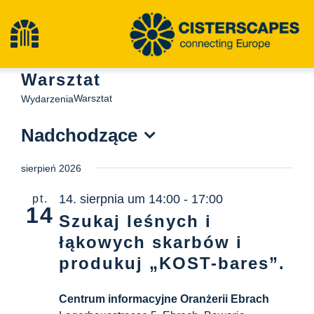
Przejdź
do
Przełącz
treści
Warsztat
nawigację
Cysterny
Warsztat
Wydarzenia
Nadchodzące
Obiekty dziedzictwa kulturowego
Wybierz
sierpień 2026
datę.
Turystyka piesza
14. sierpnia um 14:00
-
17:00
pt.
14
Szukaj leśnych i
Najnowsze wiadomości
łąkowych skarbów i
produkuj „KOST-bares”.
Wydarzenia
Centrum informacyjne Oranżerii Ebrach