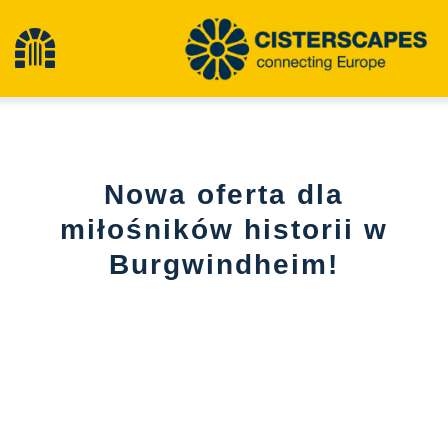
Przejdź
do
Przełącz
treści
nawigację
Cysterny
Nowa oferta dla
Obiekty dziedzictwa kulturowego
miłośników historii w
Burgwindheim!
Turystyka piesza
Najnowsze wiadomości
Wydarzenia