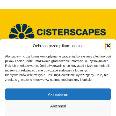
Ochrona przed plikami cookie
Aby zapewnić użytkownikom optymalne wrażenia, korzystamy z technologii
© Copyright 2023 - 2026 | Cisterscapes
plików cookie, które umożliwiają gromadzenie informacji o użytkownikach
Wszelkie prawa zastrzeżone
i/lub ich przekazywanie. Jeśli użytkownik chce korzystać z tych technologii,
i wszystkie informacje bez gwarancji.
możemy przetwarzać dane dotyczące surfowania lub innych
identyfikatorów w tej witrynie. Jeśli użytkownik nie wyrazi zgody lub jej nie
zrzeka się, może to mieć wpływ na inne mechanizmy i funkcje.
Kontakt:
Akzeptieren
Okręg Bamberg
European Heritage Label/Cisterscapes
Ablehnen
Ludwigstrasse 23