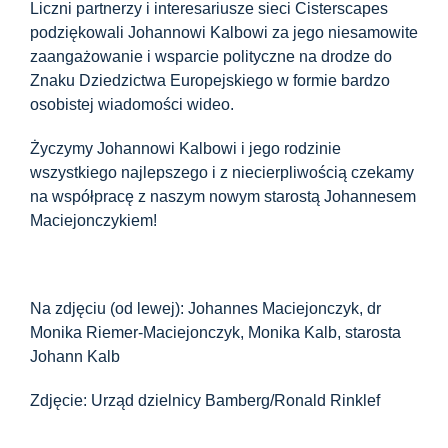
Centrum informacyjne
Liczni partnerzy i interesariusze sieci Cisterscapes
podziękowali Johannowi Kalbowi za jego niesamowite
zaangażowanie i wsparcie polityczne na drodze do
Pliki do pobrania
Znaku Dziedzictwa Europejskiego w formie bardzo
osobistej wiadomości wideo.
Miejsce nauki
Życzymy Johannowi Kalbowi i jego rodzinie
wszystkiego najlepszego i z niecierpliwością czekamy
na współpracę z naszym nowym starostą Johannesem
Dziedzictwo kulinarne
Maciejonczykiem!
Łatwy język
Na zdjęciu (od lewej): Johannes Maciejonczyk, dr
Monika Riemer-Maciejonczyk, Monika Kalb, starosta
Polski
Johann Kalb
Zdjęcie: Urząd dzielnicy Bamberg/Ronald Rinklef