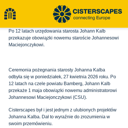
Przejdź
do
Przełącz
treści
Po 12 latach urzędowania starosta Johann Kalb
nawigację
Cysterny
przekazuje obowiązki nowemu staroście Johannesowi
Maciejonczykowi.
Obiekty dziedzictwa kulturowego
Ceremonia pożegnania starosty Johanna Kalba
Turystyka piesza
odbyła się w poniedziałek, 27 kwietnia 2026 roku. Po
12 latach na czele powiatu Bamberg, Johann Kalb
przekaże 1 maja obowiązki nowemu administratorowi
Najnowsze wiadomości
Johannesowi Maciejonczykowi (CSU).
Cisterscapes był i jest jednym z ulubionych projektów
Wydarzenia
Johanna Kalba. Dał to wyraźnie do zrozumienia w
swoim przemówieniu.