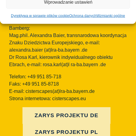
96052 Bamberg
Wprowadzanie ustawień
Niemcy
Dyrektywa w sprawie plików cookie
Ochrona danych
Wzmianki ogólne
Osoby kontaktowe TEAM Cisterscapes/Landkreis
Bamberg:
Mag.phil. Alexandra Baier, transnarodowa koordynacja
Znaku Dziedzictwa Europejskiego, e-mail:
alexandra.baier
(at)lra-ba.bayern
.de
Dr Rosa Karl, kierownik indywidualnego obiektu
Ebrach, e-mail: rosa.karl(at)l ra-ba.bayern .de
Telefon: +49 951 85-718
Faks: +49 951 85-8718
E-mail:
cisterscapes(at)lra-ba.bayern.de
Strona internetowa: cisterscapes.eu
ZARYS PROJEKTU DE
ZARYS PROJEKTU PL