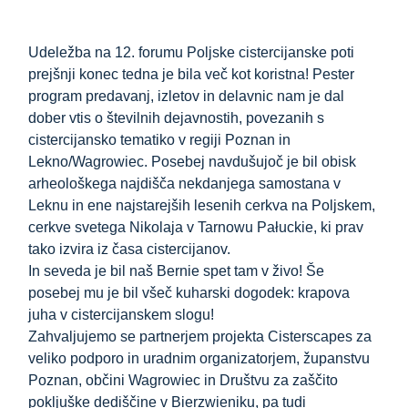
Udeležba na 12. forumu Poljske cistercijanske poti
prejšnji konec tedna je bila več kot koristna! Pester
program predavanj, izletov in delavnic nam je dal
dober vtis o številnih dejavnostih, povezanih s
cistercijansko tematiko v regiji Poznan in
Lekno/Wagrowiec. Posebej navdušujoč je bil obisk
arheološkega najdišča nekdanjega samostana v
Leknu in ene najstarejših lesenih cerkva na Poljskem,
cerkve svetega Nikolaja v Tarnowu Pałuckie, ki prav
tako izvira iz časa cistercijanov.
In seveda je bil naš Bernie spet tam v živo! Še
posebej mu je bil všeč kuharski dogodek: krapova
juha v cistercijanskem slogu!
Zahvaljujemo se partnerjem projekta Cisterscapes za
veliko podporo in uradnim organizatorjem, županstvu
Poznan, občini Wagrowiec in Društvu za zaščito
pokljuške dediščine v Bierzwieniku, pa tudi