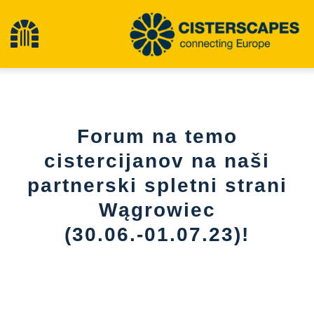
Preskoči
na
Preklopna
vsebino
navigacija
Cisterscapes
Forum na temo
Območja kulturne dediščine
cistercijanov na naši
partnerski spletni strani
Pohodništvo
Wągrowiec
Najnovejše novice
(30.06.-01.07.23)!
dogodki