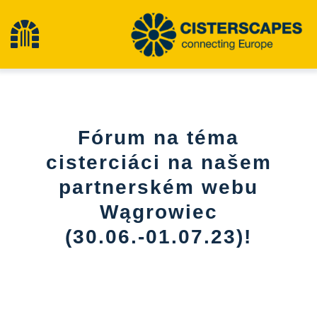
Přeskočit
na
Přepínání
obsah
navigace
Cisterscapes
Fórum na téma
Památky kulturního dědictví
cisterciáci na našem
partnerském webu
Pěší turistika
Wągrowiec
Nejnovější zprávy
(30.06.-01.07.23)!
události