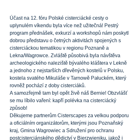
Účast na 12. fóru Polské cisterciácké cesty o
uplynulém víkendu byla více než užitečná! Pestrý
program přednášek, exkurzí a workshopů nám poskytl
dobrou představu o četných aktivitách spojených s
cisterciáckou tematikou v regionu Poznaně a
Lekna/Wagrowce. Zvláště působivá byla návštěva
archeologického naleziště bývalého kláštera v Lekně
a jednoho z nejstarších dřevěných kostelů v Polsku,
kostela svatého Mikuláše v Tarnowě Pałuckém, který
rovněž pochází z doby cisterciáků.
A samozřejmě tam byl opět živě náš Bernie! Obzvlášť
se mu líbilo vaření: kapří polévka na cisterciácký
způsob!
Děkujeme partnerům Cisterscapes za velkou podporu
a oficiálním organizátorům, kterými jsou Poznaňský
kraj, Gmina Wagrowiec a Sdružení pro ochranu
postcisterciánského dědictví v Bierzwieniku, jakož i